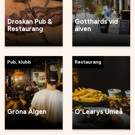
Droskan Pub &
Gotthards vid
Restaurang
älven
Pub, klubb
Restaurang
Gröna Älgen
O'Learys Umeå