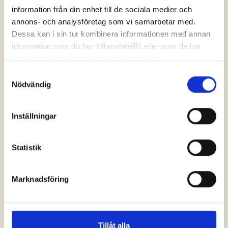
information från din enhet till de sociala medier och
Här hittar du fler ställen att
annons- och analysföretag som vi samarbetar med.
besöka
Dessa kan i sin tur kombinera informationen med annan
information som du har tillhandahållit eller som de har
samlat in när du har använt deras tjänster.
Samtyckesval
Nödvändig
Pub, klubb
Pub, klubb
Inställningar
Statistik
Bodegan
Facit Bar
Marknadsföring
Tillåt alla