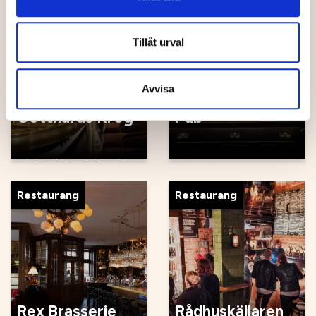
Pub, klubb
Restaurang
Tillåt urval
Avvisa
Lottas Krog &
Gotthards Krog
Pub
Restaurang
Restaurang
Rex Brasserie
Rådhuskällaren