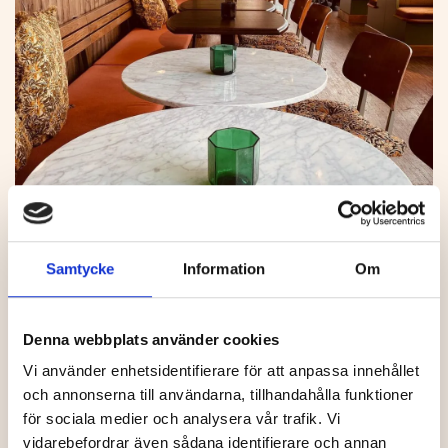
Guilty Pleasure
Samtycke
Information
Om
Här snackar vi gott käk utan regler. Färgglada drinkar
och tilltugg när som du helst känner för det i en
Denna webbplats använder cookies
vibrerande miljö.
Vi använder enhetsidentifierare för att anpassa innehållet
Besök hemsidan
och annonserna till användarna, tillhandahålla funktioner
för sociala medier och analysera vår trafik. Vi
vidarebefordrar även sådana identifierare och annan