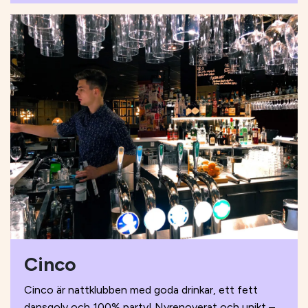
Cinco
Cinco är nattklubben med goda drinkar, ett fett
dansgolv och 100% party! Nyrenoverat och unikt –