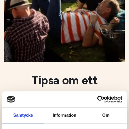
Tipsa om ett
evenemang
Vi vill få dina tips för att fylla Visit Umeås kalender
med spännande evenemang.
Samtycke
Information
Om
Är du evenemangsarrangör så vill vi få din hjälp med