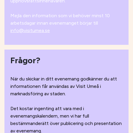
upphovsrättsinnehavaren.
Mejla
den information som vi behöver minst 10
arbetsdagar innan evenemanget börjar till
info@visitumea.se
Frågor?
När du skickar in ditt evenemang godkänner du att
informationen får användas av Visit Umeå i
marknadsföring av staden.
Det kostar ingenting att vara med i
evenemangskalendern, men vi har full
bestämmanderätt över publicering och presentation
av evenemang.