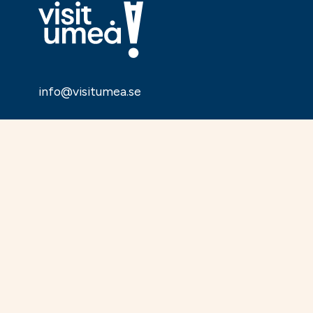
info@visitumea.se
Visit Umeå
Om oss
Integritetspolicy
Presentkort
Bra att veta