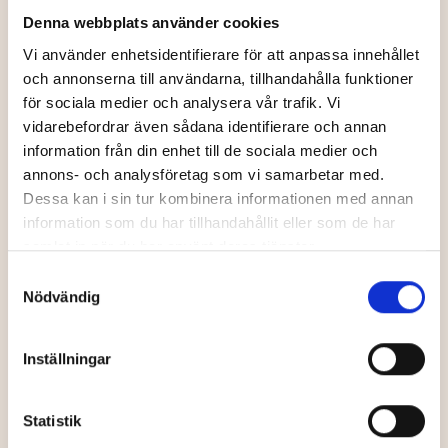
att visa allt som händer i Umeå!
Denna webbplats använder cookies
Konserter, teaterföreställningar, dansuppvisningar,
Vi använder enhetsidentifierare för att anpassa innehållet
loppis, vi tar emot evenemangstips - stora som
och annonserna till användarna, tillhandahålla funktioner
små.
för sociala medier och analysera vår trafik. Vi
vidarebefordrar även sådana identifierare och annan
Vi gör ett urval av alla tips som kommer in och
information från din enhet till de sociala medier och
annons- och analysföretag som vi samarbetar med.
evenemangen publiceras enligt våra riktlinjer. Vi
Dessa kan i sin tur kombinera informationen med annan
publicerar inte kurser, läger och utställningar. Det
information som du har tillhandahållit eller som de har
skall inte finnas krav på att man skall vara en grupp
samlat in när du har använt deras tjänster.
för att boka. Alla tips hanteras inom 10
Samtyckesval
arbetsdagar. Du skickar oss information minst 14
Nödvändig
dagar innan genomförandet.
Inställningar
Statistik