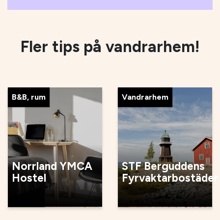
Fler tips på vandrarhem!
B&B, rum
Vandrarhem
Norrland YMCA
STF Berguddens
Hostel
Fyrvaktarbostäder