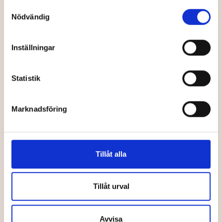
vandrarhem
Lotsstugan
Samtyckesval
Nödvändig
Inställningar
Vandrarhem
Vandrarhem
Statistik
Marknadsföring
Lyckebo
Norrkällan
Sommargård
Hälsoanläggning
Tillåt alla
Tillåt urval
Vandrarhem
Vandrarhem
Avvisa