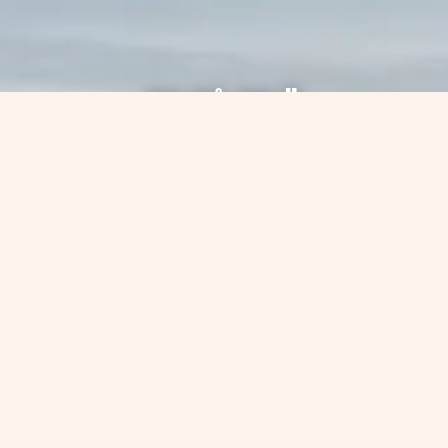
Bo på en ö
Tips på upplevelser på Holmön och
Stora Fjäderägg
Läs mer