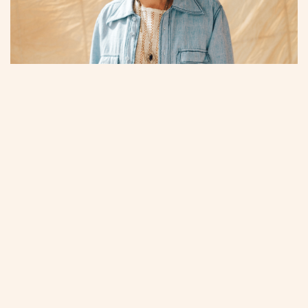
Håkan Hellström
14 augusti
Räkna med eufori, allsång, vemod, hopp och total närvaro
– mitt i sommarnatten. Special guest: Markus Krunegård.
Säkra dina biljetter här!
En dag vid havet
Soliga dagar gör sig bäst vid havet – med svalkande