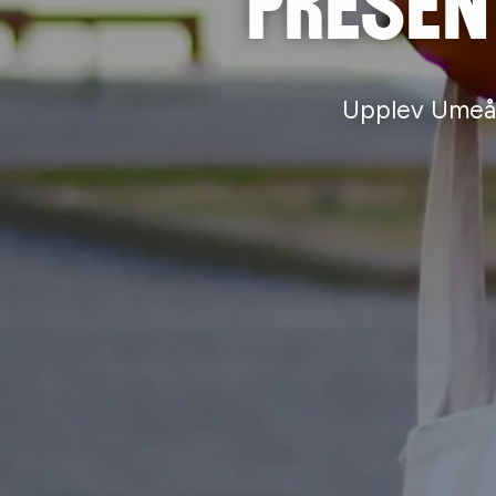
Presen
Upplev Umeås