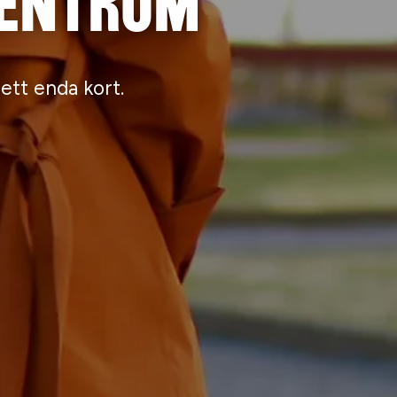
centrum
tt enda kort.