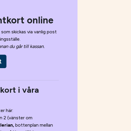
tkort online
t som s
kickas via vanlig post
ingsställe.
nan du går till kassan.
t
ort i våra
er här:
n 2 (vänster om
lerian,
bottenplan mellan