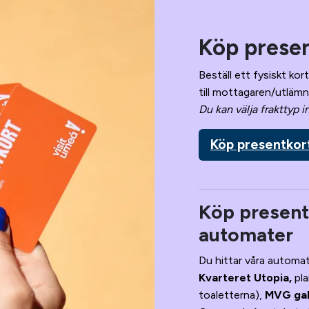
Köp presen
Beställ ett fysiskt kor
till mottagaren/utlämn
Du kan välja frakttyp in
Köp presentkor
Köp presentk
automater
Du hittar våra automat
Kvarteret Utopia,
pla
toaletterna),
MVG gal