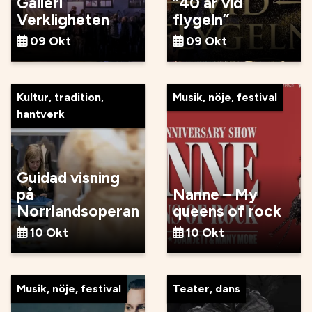
Galleri
”40 år vid
Verkligheten
flygeln”
09 Okt
09 Okt
Kultur, tradition,
Musik, nöje, festival
hantverk
Guidad visning
på
Nanne – My
Norrlandsoperan
queens of rock
10 Okt
10 Okt
Musik, nöje, festival
Teater, dans