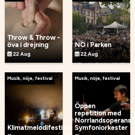
Throw & Throw -
öva i drejning
NO i Parken
22 Aug
22 Aug
Musik, nöje, festival
Musik, nöje, festival
Öppen
repetition med
Norrlandsoperans
Klimatmelodifestival
Symfoniorkester