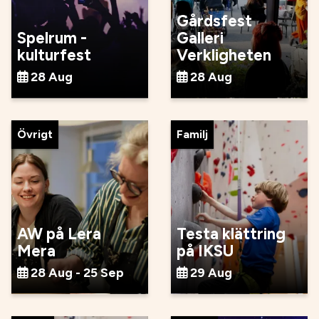
Gårdsfest
Spelrum -
Galleri
kulturfest
Verkligheten
28 Aug
28 Aug
Övrigt
Familj
AW på Lera
Testa klättring
Mera
på IKSU
28 Aug - 25 Sep
29 Aug