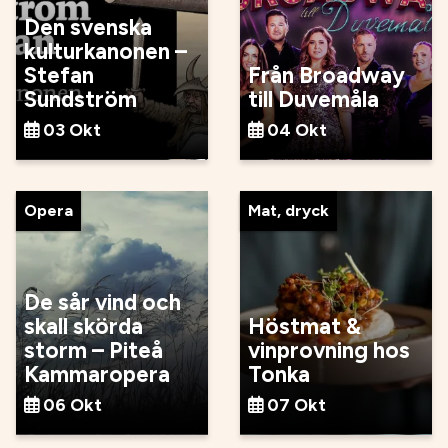
Den svenska
kulturkanonen –
Stefan
Från Broadway
Sundström
till Duvemåla
03 Okt
04 Okt
Opera
Mat, dryck
De sår vind och
skall skörda
Höstmat &
storm – Piteå
vinprovning hos
Kammaropera
Tonka
06 Okt
07 Okt