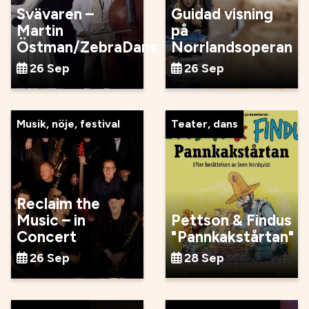
Svävaren –
Guidad visning
Martin
på
Östman/ZebraDans
Norrlandsoperan
26 Sep
26 Sep
Musik, nöje, festival
Teater, dans
Reclaim the
Music – in
Pettson & Findus
Concert
"Pannkakstårtan"
26 Sep
28 Sep