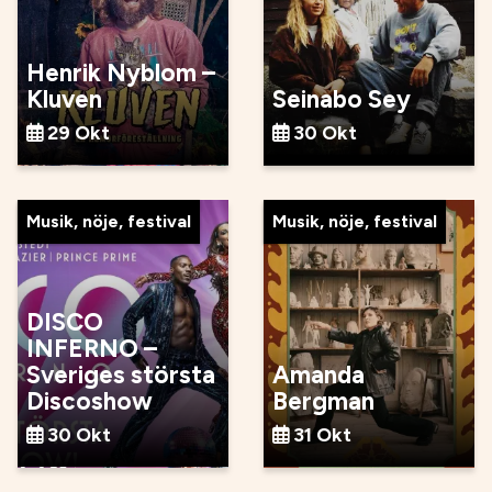
Henrik Nyblom –
Kluven
Seinabo Sey
29 Okt
30 Okt
Musik, nöje, festival
Musik, nöje, festival
DISCO
INFERNO –
Sveriges största
Amanda
Discoshow
Bergman
30 Okt
31 Okt