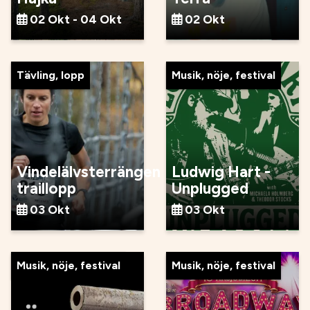
02 Okt - 04 Okt
02 Okt
Tävling, lopp
Musik, nöje, festival
Vindelälvsterrängen
Ludwig Hart -
traillopp
Unplugged
03 Okt
03 Okt
Musik, nöje, festival
Musik, nöje, festival