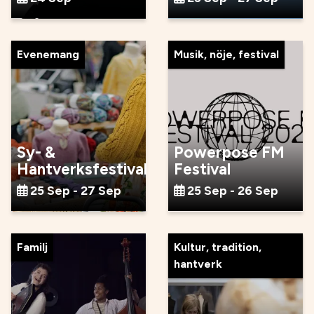
Evenemang
Musik, nöje, festival
Sy- &
Powerpose FM
Hantverksfestival
Festival
25 Sep - 27 Sep
25 Sep - 26 Sep
Familj
Kultur, tradition,
hantverk