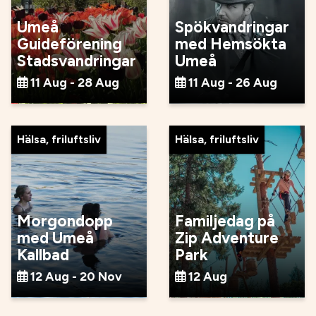
Umeå
Spökvandringar
Guideförening
med Hemsökta
Stadsvandringar
Umeå
11 Aug - 28 Aug
11 Aug - 26 Aug
Hälsa, friluftsliv
Hälsa, friluftsliv
Morgondopp
Familjedag på
med Umeå
Zip Adventure
Kallbad
Park
12 Aug - 20 Nov
12 Aug