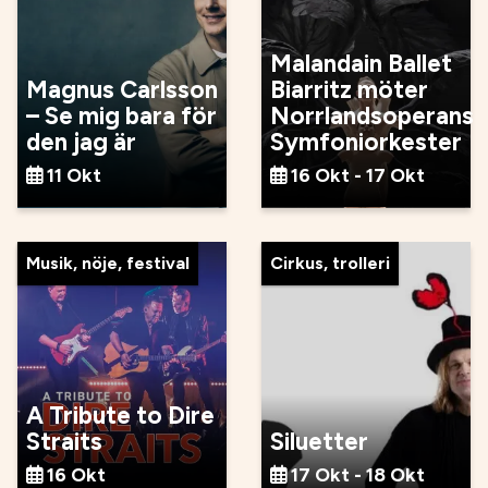
Malandain Ballet
Magnus Carlsson
Biarritz möter
– Se mig bara för
Norrlandsoperans
den jag är
Symfoniorkester
11 Okt
16 Okt - 17 Okt
Musik, nöje, festival
Cirkus, trolleri
A Tribute to Dire
Straits
Siluetter
16 Okt
17 Okt - 18 Okt