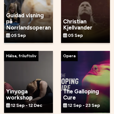
Guidad visning
på
Christian
Norrlandsoperan
Kjellvander
05 Sep
05 Sep
Hälsa, friluftsliv
Opera
Yinyoga
The Galloping
workshop
Cure
12 Sep - 12 Dec
12 Sep - 23 Sep