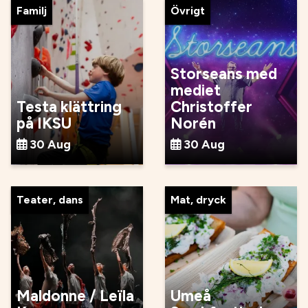
Familj
Övrigt
Storseans med
mediet
Testa klättring
Christoffer
på IKSU
Norén
30 Aug
30 Aug
Teater, dans
Mat, dryck
Maldonne / Leïla
Umeå