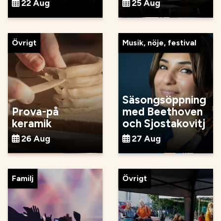
22 Aug
25 Aug
Övrigt
Musik, nöje, festival
Säsongsöppning
Prova-på
med Beethoven
keramik
och Sjostakovitj
26 Aug
27 Aug
Familj
Övrigt