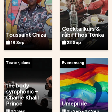
Cocktailkurs &
Toussaint Chiza
råbiff hos Tonka
19 Sep
23 Sep
Teater, dans
Evenemang
the body
symphonic –
Charlie Khalil
Prince
Umepride
24 Sep
25 Sep - 27 Sep