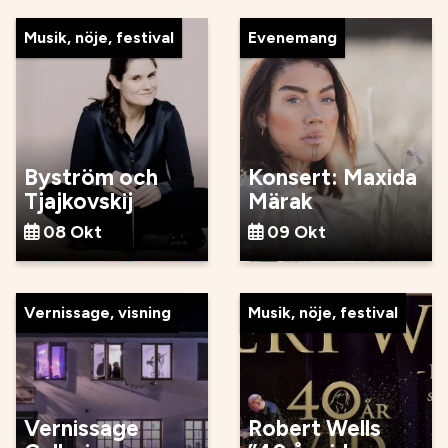
Musik, nöje, festival
Evenemang
Byström och
Konsert: Maxida
Tjajkovskij
Märak
08 Okt
09 Okt
Vernissage, visning
Musik, nöje, festival
Vernissage
Robert Wells