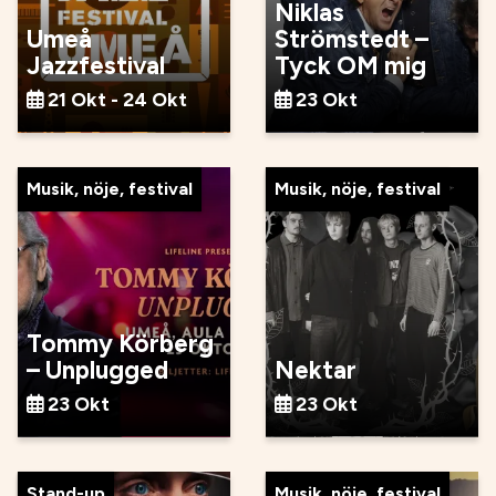
Niklas
Umeå
Strömstedt –
Jazzfestival
Tyck OM mig
21 Okt - 24 Okt
23 Okt
Musik, nöje, festival
Musik, nöje, festival
Tommy Körberg
– Unplugged
Nektar
23 Okt
23 Okt
Stand-up
Musik, nöje, festival