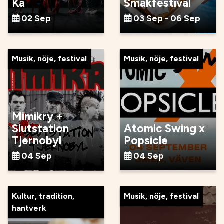
Ka
Smakfestival
02 Sep
03 Sep - 06 Sep
Musik, nöje, festival
Musik, nöje, festival
Mimikry +
Slutstation
Atomic Swing x
Tjernobyl
Popsicle
04 Sep
04 Sep
Kultur, tradition,
Musik, nöje, festival
hantverk