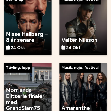
Nisse Hallberg –
8 år senare
Valter Nilsson
24 Okt
24 Okt
Tävling, lopp
Musik, nöje, festival
Norrlands
Elitserie finaler
med
GrandSlam75
Amaranthe