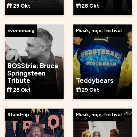
25 Okt
28 Okt
Evenemang
Musik, nöje, festival
BOSStria: Bruce
Springsteen
Tribute
Teddybears
28 Okt
29 Okt
Stand-up
Musik, nöje, festival