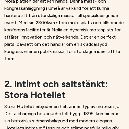
Nolia platsen där allt kan hända. Denna mäss- och
kongressanläggning i Umeå är välkänd för att kunna
hantera allt från storskaliga mässor till specialdesignade
event. Med sin 2800kvm stora mötesplats och tillhörande
konferensfaciliteter är Nolia en dynamisk mötesplats för
affärer, innovation och nätverkande. Det är en perfekt
plats, oavsett om det handlar om en skräddarsydd
kongress eller en publikmässa, för storslagna idéer att ta
form.
2. Intimt och saltstänkt:
Stora Hotellet
Stora Hotellet erbjuder en helt annan typ av mötesmiljö.
Detta charmiga boutiquehotell, byggt 1895, kombinerar
sin historiska sjömansbakgrund med modern elegans.
Hotellets intima mötesrum och stämningsfulla miljö gör