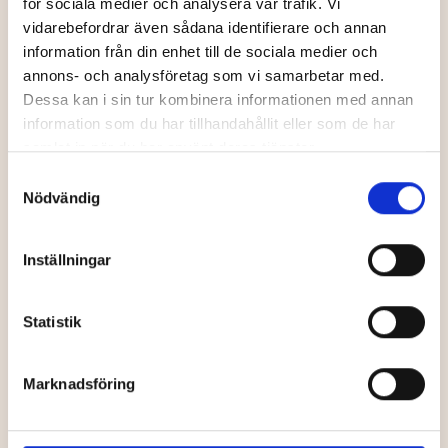
för sociala medier och analysera vår trafik. Vi
Unika butiker
Unika butiker
vidarebefordrar även sådana identifierare och annan
information från din enhet till de sociala medier och
annons- och analysföretag som vi samarbetar med.
Dessa kan i sin tur kombinera informationen med annan
information som du har tillhandahållit eller som de har
samlat in när du har använt deras tjänster.
Inredning &
Samtyckesval
Design i Örsbäck
Kjellins Guld
Nödvändig
Inställningar
Unika butiker
Unika butiker
Statistik
Marknadsföring
Linné och