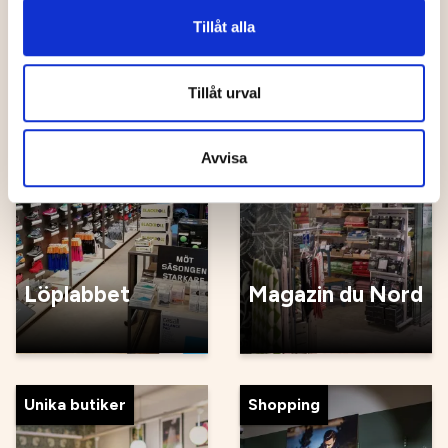
Köksgården
Grankvist
Tillåt alla
Tillåt urval
Göra
Hantverk
Avvisa
Löplabbet
Magazin du Nord
Unika butiker
Shopping