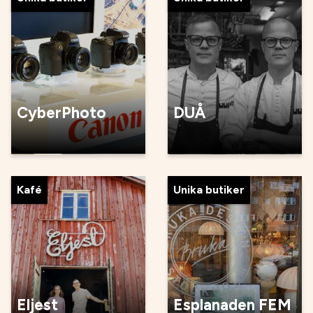
CyberPhoto
DUÅ
Kafé
Unika butiker
Eljest
Esplanaden FEM