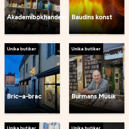
Akademibokhandeln
Baudins konst
Unika butiker
Unika butiker
Bric–a-brac
Burmans Musik
Unika butiker
Unika butiker