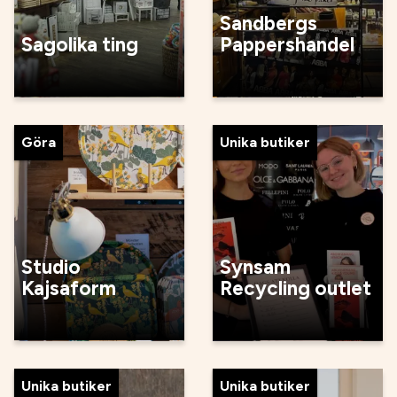
Sandbergs
Sagolika ting
Pappershandel
Göra
Unika butiker
Studio
Synsam
Kajsaform
Recycling outlet
Unika butiker
Unika butiker