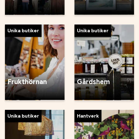
Unika butiker
Unika butiker
Frukthörnan
Gårdshem
Unika butiker
Hantverk