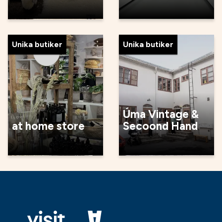
Unika butiker
Unika butiker
Úma Vintage &
at home store
Secoond Hand