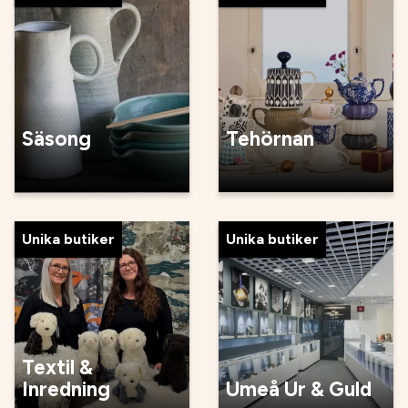
Säsong
Tehörnan
Unika butiker
Unika butiker
Textil &
Inredning
Umeå Ur & Guld