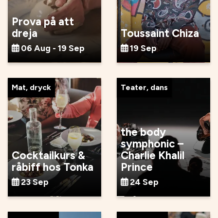
Prova på att
dreja
Toussaint Chiza
06 Aug - 19 Sep
19 Sep
Mat, dryck
Teater, dans
the body
symphonic –
Cocktailkurs &
Charlie Khalil
råbiff hos Tonka
Prince
23 Sep
24 Sep