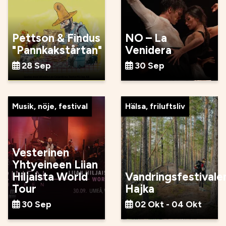
Pettson & Findus
NO – La
"Pannkakstårtan"
Venidera
28 Sep
30 Sep
Musik, nöje, festival
Hälsa, friluftsliv
Vesterinen
Yhtyeineen Liian
Hiljaista World
Vandringsfestivale
Tour
Hajka
30 Sep
02 Okt - 04 Okt