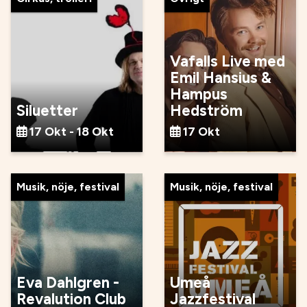
Vafalls Live med
Emil Hansius &
Hampus
Siluetter
Hedström
17 Okt - 18 Okt
17 Okt
Musik, nöje, festival
Musik, nöje, festival
Eva Dahlgren -
Umeå
Revalution Club
Jazzfestival