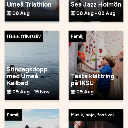
Umeå Triathlon
Sea Jazz Holmön
08 Aug
08 Aug - 09 Aug
Hälsa, friluftsliv
Familj
Söndagsdopp
med Umeå
Testa klättring
Kallbad
på IKSU
09 Aug - 15 Nov
09 Aug
Familj
Musik, nöje, festival