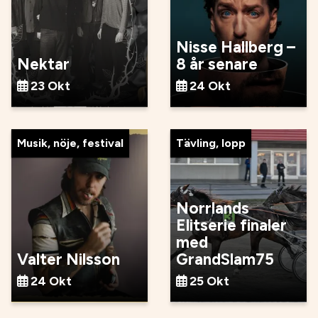
Nisse Hallberg –
Nektar
8 år senare
23 Okt
24 Okt
Musik, nöje, festival
Tävling, lopp
Norrlands
Elitserie finaler
med
Valter Nilsson
GrandSlam75
24 Okt
25 Okt