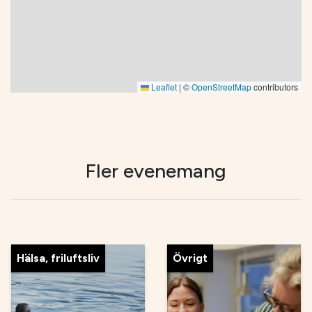
Leaflet
|
©
OpenStreetMap
contributors
Fler evenemang
Hälsa, friluftsliv
Övrigt