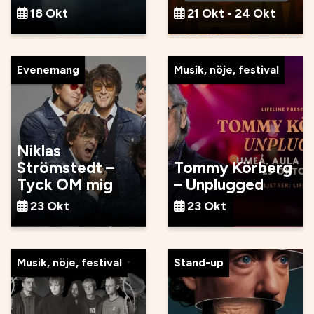
18 Okt
21 Okt - 24 Okt
Evenemang
Musik, nöje, festival
Niklas
Strömstedt –
Tommy Körberg
Tyck OM mig
– Unplugged
23 Okt
23 Okt
Musik, nöje, festival
Stand-up