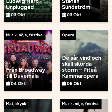
Ludwig Hart -
Stefan
Unplugged
Sundström
03 Okt
03 Okt
Musik, nöje, festival
Opera
De sår vind och
skall skörda
Från Broadway
storm – Piteå
till Duvemåla
Kammaropera
04 Okt
06 Okt
Mat, dryck
Musik, nöje, festival