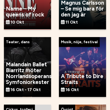
Magnus Carlsson
Nanne – My
– Se mig bara för
queens of rock
den jag är
10 Okt
11 Okt
Teater, dans
Musik, nöje, festival
Malandain Ballet
Biarritz möter
Norrlandsoperans
A Tribute to Dire
Symfoniorkester
Straits
16 Okt - 17 Okt
16 Okt
Cirkus, trolleri
Övrigt