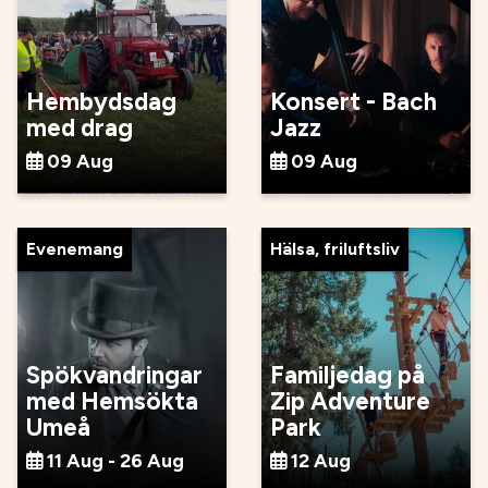
Hembydsdag
Konsert - Bach
med drag
Jazz
09 Aug
09 Aug
Evenemang
Hälsa, friluftsliv
Spökvandringar
Familjedag på
med Hemsökta
Zip Adventure
Umeå
Park
11 Aug - 26 Aug
12 Aug