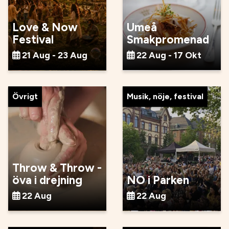
Love & Now
Umeå
Festival
Smakpromenad
21 Aug - 23 Aug
22 Aug - 17 Okt
Övrigt
Musik, nöje, festival
Throw & Throw -
öva i drejning
NO i Parken
22 Aug
22 Aug