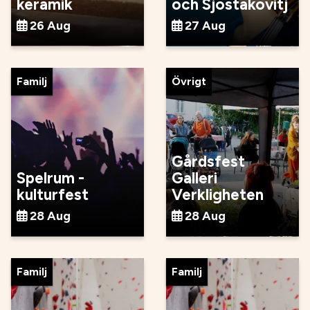
keramik
och Sjostakovitj
26 Aug
27 Aug
Familj
Övrigt
Gårdsfest
Spelrum -
Galleri
kulturfest
Verkligheten
28 Aug
28 Aug
Familj
Familj