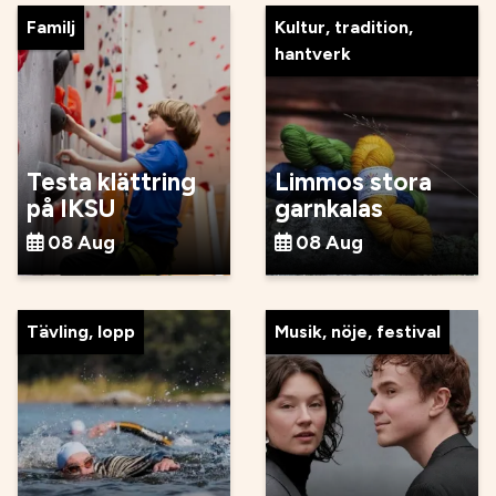
Familj
Kultur, tradition,
hantverk
Testa klättring
Limmos stora
på IKSU
garnkalas
08 Aug
08 Aug
Tävling, lopp
Musik, nöje, festival