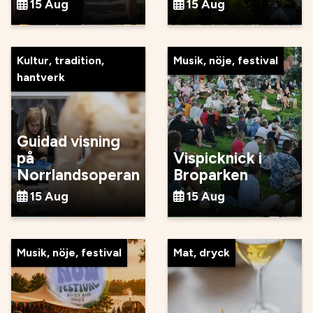
15 Aug
15 Aug
Kultur, tradition,
Musik, nöje, festival
hantverk
Guidad visning
på
Vispicknick i
Norrlandsoperan
Broparken
15 Aug
15 Aug
Musik, nöje, festival
Mat, dryck