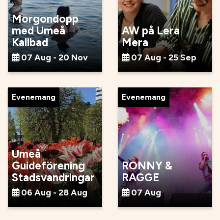
Morgondopp
med Umeå
AW på Lera
Kallbad
Mera
07 Aug - 20 Nov
07 Aug - 25 Sep
Evenemang
Evenemang
Umeå
Guideförening
RONNY &
Stadsvandringar
RAGGE
06 Aug - 28 Aug
07 Aug