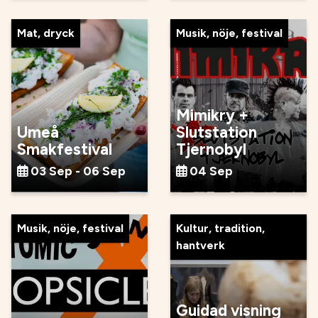
Mat, dryck
Musik, nöje, festival
Mimikry +
Umeå
Slutstation
Smakfestival
Tjernobyl
03 Sep - 06 Sep
04 Sep
Musik, nöje, festival
Kultur, tradition,
hantverk
Guidad visning