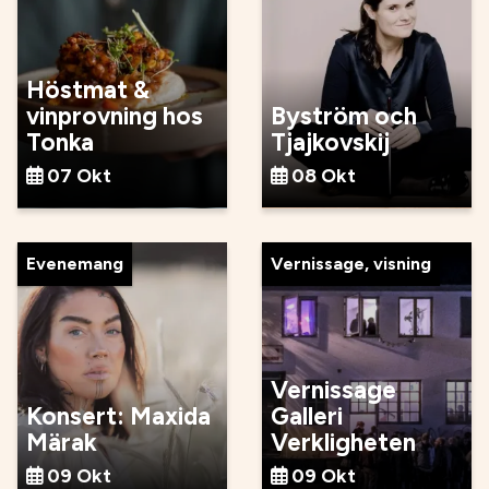
Höstmat &
vinprovning hos
Byström och
Tonka
Tjajkovskij
07 Okt
08 Okt
Evenemang
Vernissage, visning
Vernissage
Konsert: Maxida
Galleri
Märak
Verkligheten
09 Okt
09 Okt