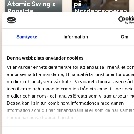
Atomic Swing x
på
Popsicle
Norrlandsoperan
04 Sep
05 Sep
Samtycke
Information
Om
Musik, nöje, festival
Hälsa, friluftsliv
Denna webbplats använder cookies
Vi använder enhetsidentifierare för att anpassa innehållet oc
annonserna till användarna, tillhandahålla funktioner för socia
medier och analysera vår trafik. Vi vidarebefordrar även såd
Christian
Yinyoga
identifierare och annan information från din enhet till de socia
Kjellvander
workshop
medier och annons- och analysföretag som vi samarbetar m
05 Sep
12 Sep - 12 Dec
Dessa kan i sin tur kombinera informationen med annan
information som du har tillhandahållit eller som de har samlat
när du har använt deras tjänster.
Opera
Marknad, loppis
Samtyckesval