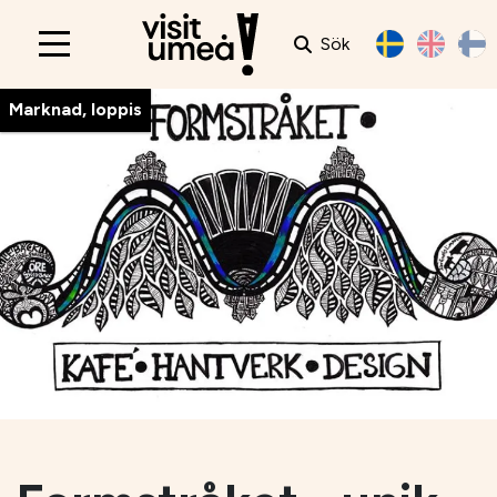
Sök
Main
navigation
Marknad, loppis