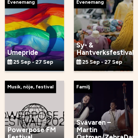
Evenemang
Evenemang
Sy- &
Umepride
Hantverksfestival
25 Sep - 27 Sep
25 Sep - 27 Sep
Musik, nöje, festival
Familj
Svävaren –
Powerpose FM
Martin
Festival
Östman/ZebraDan