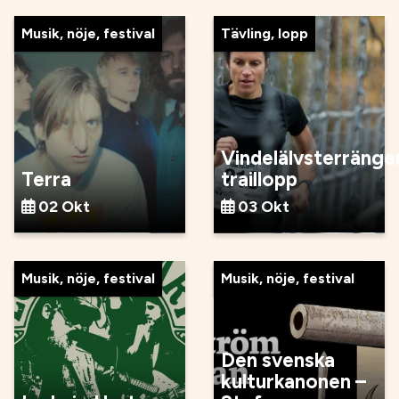
Musik, nöje, festival
Tävling, lopp
Vindelälvsterränge
Terra
traillopp
02 Okt
03 Okt
Musik, nöje, festival
Musik, nöje, festival
Den svenska
kulturkanonen –