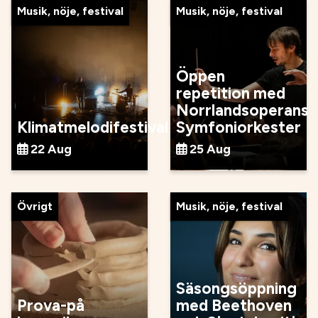
Musik, nöje, festival
Musik, nöje, festival
Öppen
repetition med
Norrlandsoperans
Klimatmelodifestival
Symfoniorkester
22 Aug
25 Aug
Övrigt
Musik, nöje, festival
Säsongsöppning
Prova-på
med Beethoven