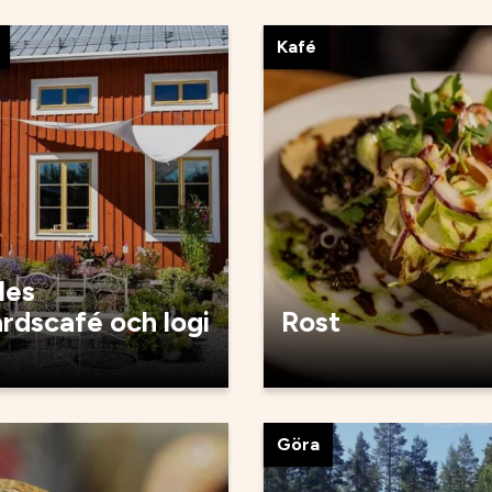
Kafé
les
rdscafé och logi
Rost
Göra