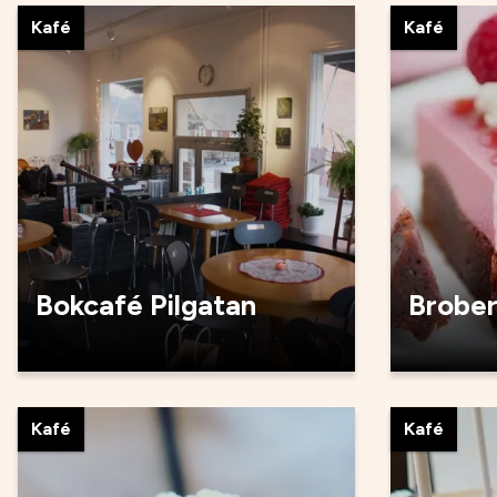
Kafé
Kafé
Bokcafé Pilgatan
Brobe
Kafé
Kafé