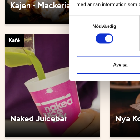
Kajen - Mackeria
Kultur
med annan information som du 
Samtyckesval
Nödvändig
Kafé
Kafé
Avvisa
Naked Juicebar
Nya Ko