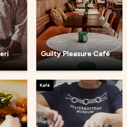
eri
Guilty Pleasure Café
Kafé