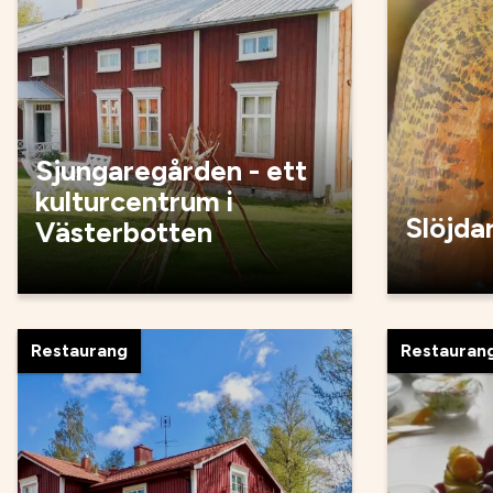
Sjungaregården - ett
kulturcentrum i
Slöjda
Västerbotten
Restaurang
Restauran