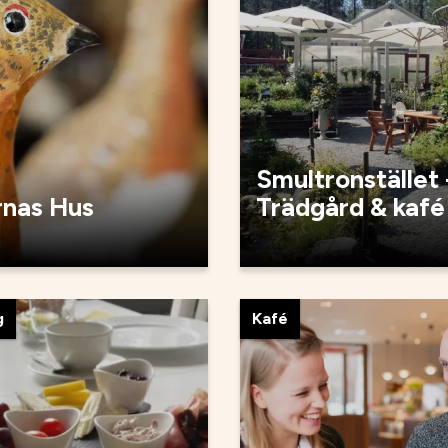
Smultronstället 
rnas Hus
Trädgård & kafé
g
Kafé