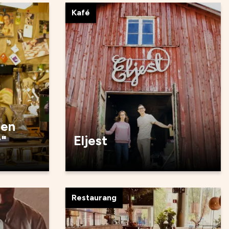
Kafé
den
r"
Eljest
Restaurang