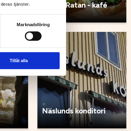
Malin i Ratan - kafé
deras tjänster.
Marknadsföring
Kafé
Tillåt alla
Näslunds konditori