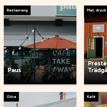
Restaurang
Mat, dryck
Preste
Paus
Trädgå
Göra
Kafé