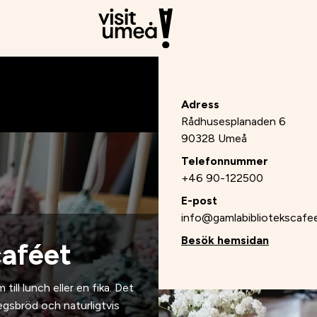
Adress
Rådhusesplanaden 6
90328 Umeå
Telefonnummer
+46 90-122500
E-post
info@gamlabibliotekscafe
Besök hemsidan
caféet
till lunch eller en fika. Det
degsbröd och naturligtvis