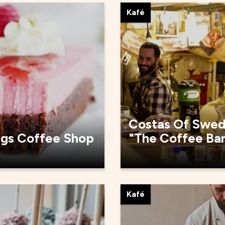
Kafé
Costas Of Swe
rgs Coffee Shop
"The Coffee Ba
Kafé