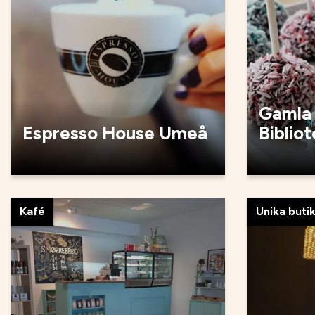
Gamla
Espresso House Umeå
Biblio
Kafé
Unika buti