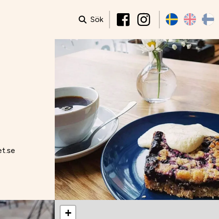
Sök
et.se
+