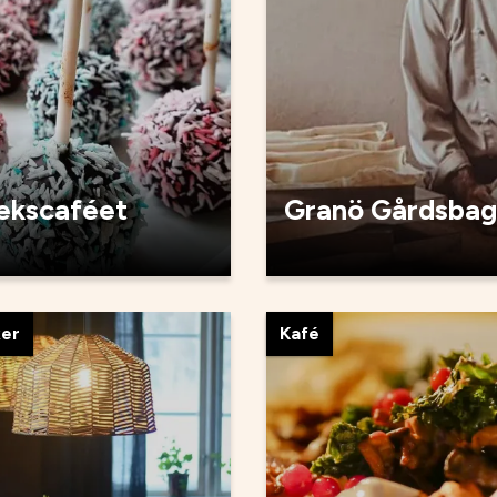
tekscaféet
Granö Gårdsbag
ker
Kafé