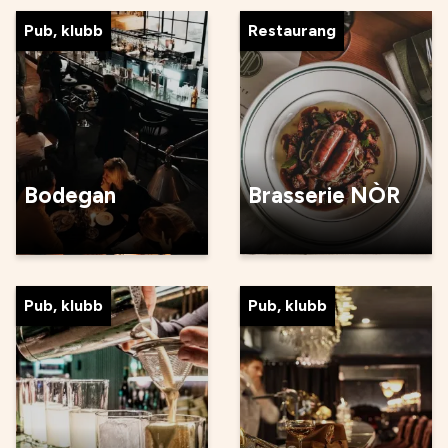
Pub, klubb
Restaurang
Bodegan
Brasserie NÒR
Pub, klubb
Pub, klubb