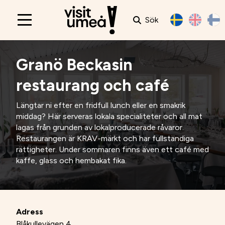
Sök
Main
navigation
Granö Beckasin
restaurang och café
Längtar ni efter en fridfull lunch eller en smakrik
middag? Här serveras lokala specialiteter och all mat
lagas från grunden av lokalproducerade råvaror.
Restaurangen är KRAV-märkt och har fullständiga
rättigheter. Under sommaren finns även ett café med
kaffe, glass och hembakat fika.
Adress
Blåkullevägen 4