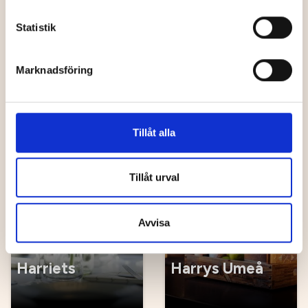
Statistik
Guilty Pleasure
Marknadsföring
Gröna Älgen
Café
Tillåt alla
Restaurang
Restaurang
Tillåt urval
Avvisa
Harriets
Harrys Umeå