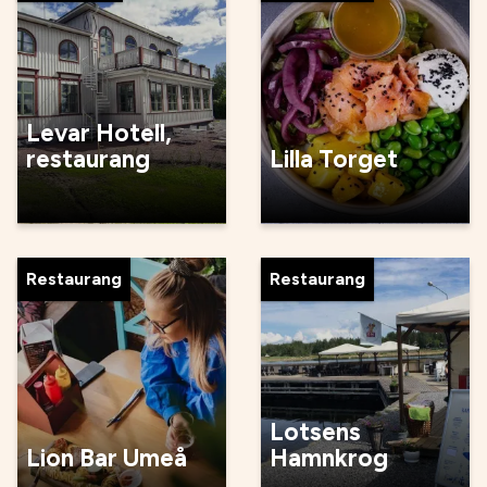
Levar Hotell,
restaurang
Lilla Torget
Restaurang
Restaurang
Lotsens
Lion Bar Umeå
Hamnkrog