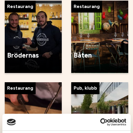
Restaurang
Restaurang
Brödernas
Båten
Restaurang
Pub, klubb
Droskan Pub &
Gotthards vid