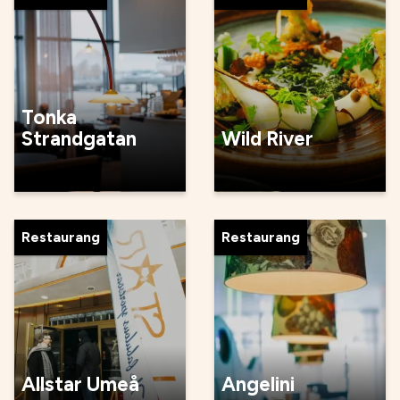
Tonka
Strandgatan
Wild River
Restaurang
Restaurang
Allstar Umeå
Angelini