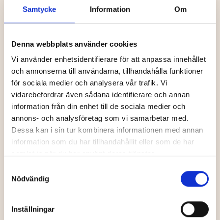
Restaurang
älven
Samtycke
Information
Om
Denna webbplats använder cookies
Vi använder enhetsidentifierare för att anpassa innehållet
Restaurang
Mat, dryck
och annonserna till användarna, tillhandahålla funktioner
för sociala medier och analysera vår trafik. Vi
vidarebefordrar även sådana identifierare och annan
information från din enhet till de sociala medier och
Granö Beckasin
annons- och analysföretag som vi samarbetar med.
restaurang och
Dessa kan i sin tur kombinera informationen med annan
Granna Matbar
café
information som du har tillhandahållit eller som de har
samlat in när du har använt deras tjänster.
Samtyckesval
Nödvändig
Pub, klubb
Restaurang
Inställningar