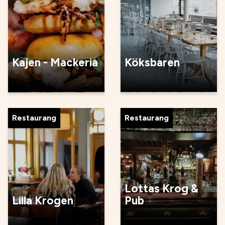
Kajen - Mackeria
Köksbaren
Restaurang
Restaurang
Lottas Krog &
Lilla Krogen
Pub