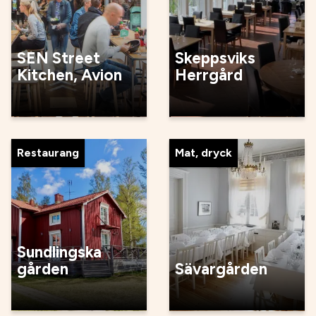
SEN Street
Skeppsviks
Kitchen, Avion
Herrgård
Restaurang
Mat, dryck
Sundlingska
gården
Sävargården