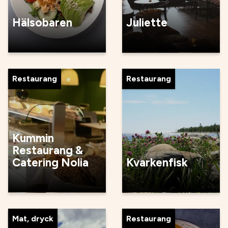
Hälsobaren
Juliette
Restaurang
Restaurang
Kummin
Restaurang &
Catering Nolia
Kvarkenfisk
Mat, dryck
Restaurang