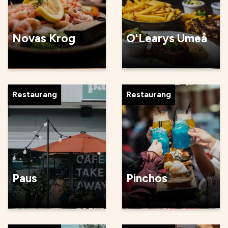
Novas Krog
O'Learys Umeå
Restaurang
Restaurang
Paus
Pinchos