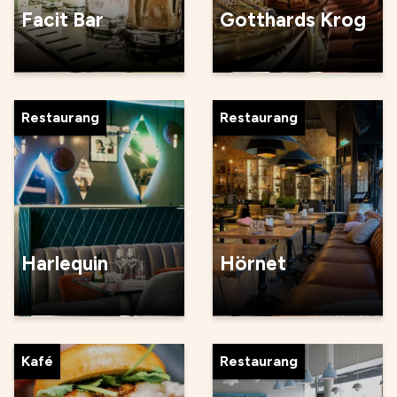
Facit Bar
Gotthards Krog
Restaurang
Restaurang
Harlequin
Hörnet
Kafé
Restaurang