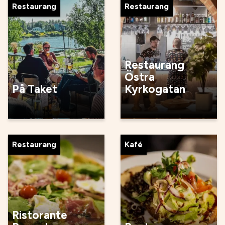
Restaurang
Restaurang
Restaurang
Östra
På Taket
Kyrkogatan
Restaurang
Kafé
Ristorante