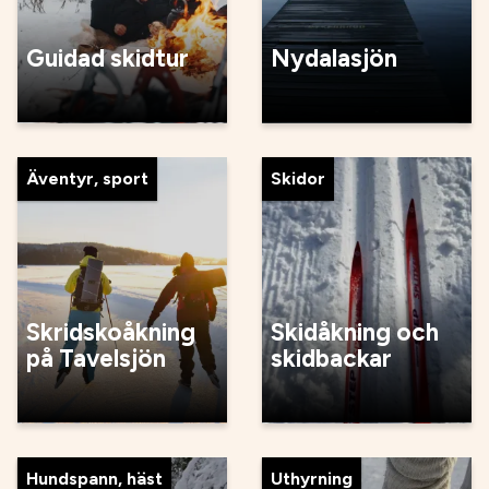
Guidad skidtur
Nydalasjön
Äventyr, sport
Skidor
Skridskoåkning
Skidåkning och
på Tavelsjön
skidbackar
Hundspann, häst
Uthyrning