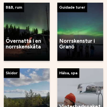
B&B, rum
Guidade turer
Övernatta i en
Norrskenstur i
norrskenskåta
Granö
Skidor
Hälsa, spa
Vinterbadspaket