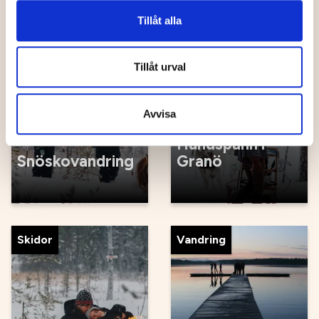
Tillåt alla
Äventyr, sport
Äventyr, sport
Tillåt urval
Avvisa
Hundspann i
Snöskovandring
Granö
Skidor
Vandring