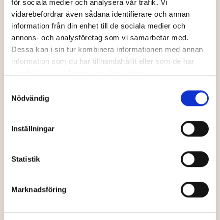
för sociala medier och analysera vår trafik. Vi
vidarebefordrar även sådana identifierare och annan
information från din enhet till de sociala medier och
annons- och analysföretag som vi samarbetar med.
Turridning på
Turridning på
Dessa kan i sin tur kombinera informationen med annan
Backfors Gård
Grönåkers Farm
information som du har tillhandahållit eller som de har
samlat in när du har använt deras tjänster.
Samtyckesval
Nödvändig
Äventyr, sport
Äventyr, sport
Inställningar
Statistik
Hundspannsturer
hos Hedlunda
Skotertur i
Marknadsföring
Husky
Granö