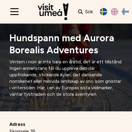
Sök
Main
navigation
Hundspann med Aurora
Borealis Adventures
Vintern i norr är inte bara en årstid, det är ett tillstånd.
Ingen annanstans får du uppleva den där
uppfriskande, stickande kylan, det dansande
norrskenet eller milsvida landskap av snö som gnistrar
i vintersolen. Här, i en av Europas sista vildmarker,
väntar tystnaden och de stora äventyren.
Adress
Ekorrsele 35