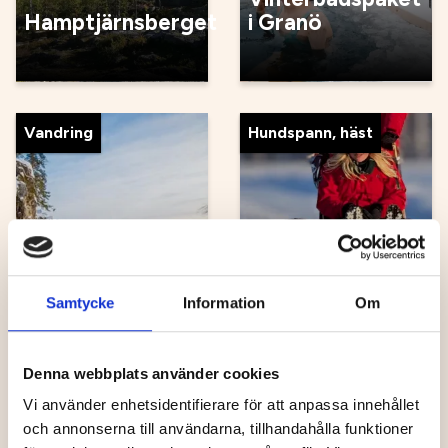
Hamptjärnsberget
i Granö
Vandring
Hundspann, häst
Hundspann med
Tio Toppar
Aurora Borealis
Tavelsjö
Adventures
Samtycke
Information
Om
Denna webbplats använder cookies
Vi använder enhetsidentifierare för att anpassa innehållet
Hundspann, häst
Hundspann, häst
och annonserna till användarna, tillhandahålla funktioner