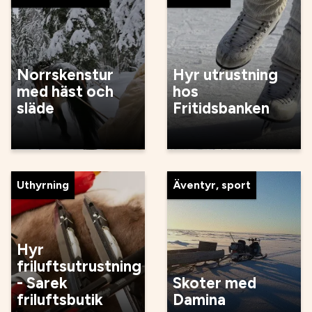
Norrskenstur
Hyr utrustning
med häst och
hos
släde
Fritidsbanken
Uthyrning
Äventyr, sport
Hyr
friluftsutrustning
- Sarek
Skoter med
friluftsbutik
Damina