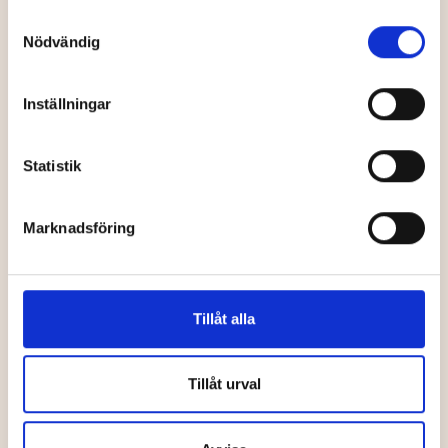
Vandrarhem
Vandrarhem
Samtyckesval
Nödvändig
Inställningar
Kaplangårdens
Statistik
vandrarhem
Lotsstugan
Marknadsföring
Vandrarhem
Vandrarhem
Tillåt alla
Tillåt urval
Lyckebo
Norrkällan