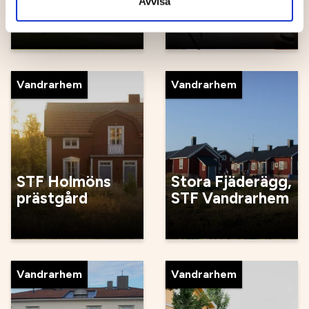
Avvisa
Sommargård
Hälsoanläggning
Vandrarhem
Vandrarhem
STF Holmöns
Stora Fjäderägg,
prästgård
STF Vandrarhem
Vandrarhem
Vandrarhem