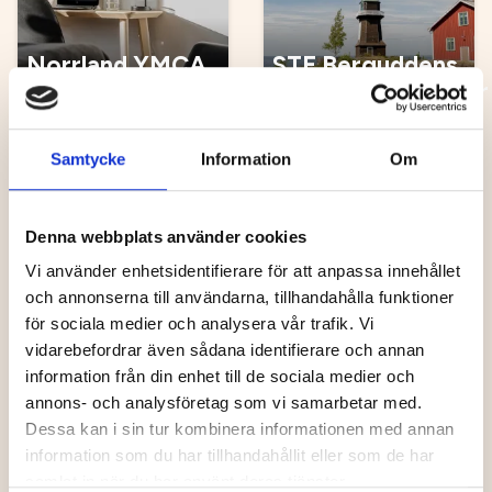
Norrland YMCA
STF Berguddens
Hostel
Fyrvaktarbostäder
Samtycke
Information
Om
Vandrarhem
Vandrarhem
Denna webbplats använder cookies
Vi använder enhetsidentifierare för att anpassa innehållet
och annonserna till användarna, tillhandahålla funktioner
för sociala medier och analysera vår trafik. Vi
vidarebefordrar även sådana identifierare och annan
information från din enhet till de sociala medier och
Curomed logi
Holmögården
annons- och analysföretag som vi samarbetar med.
Dessa kan i sin tur kombinera informationen med annan
information som du har tillhandahållit eller som de har
samlat in när du har använt deras tjänster.