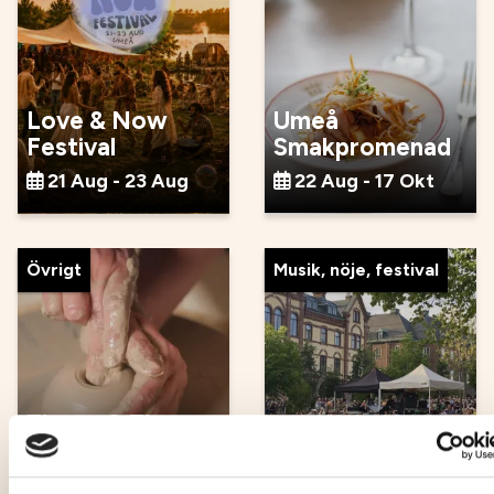
Love & Now
Umeå
Festival
Smakpromenad
21 Aug - 23 Aug
22 Aug - 17 Okt
Övrigt
Musik, nöje, festival
Throw & Throw -
öva i drejning
NO i Parken
22 Aug
22 Aug