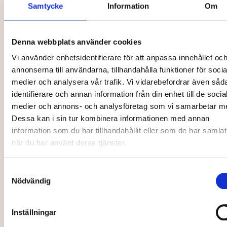
Samtycke
Information
Om
Musik, nöje, festival
Musik, nöje, festival
Denna webbplats använder cookies
Vi använder enhetsidentifierare för att anpassa innehållet oc
annonserna till användarna, tillhandahålla funktioner för socia
Öppen
medier och analysera vår trafik. Vi vidarebefordrar även såd
repetition med
identifierare och annan information från din enhet till de socia
Norrlandsoperans
medier och annons- och analysföretag som vi samarbetar m
Klimatmelodifestival
Symfoniorkester
Dessa kan i sin tur kombinera informationen med annan
information som du har tillhandahållit eller som de har samlat
22 Aug
25 Aug
när du har använt deras tjänster.
Samtyckesval
Övrigt
Musik, nöje, festival
Nödvändig
Inställningar