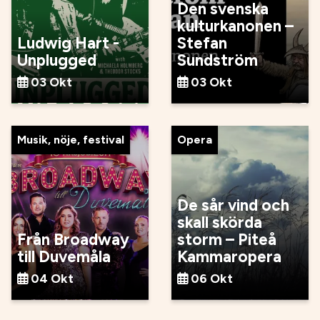
Den svenska
kulturkanonen –
Ludwig Hart -
Stefan
Unplugged
Sundström
03 Okt
03 Okt
Musik, nöje, festival
Opera
De sår vind och
skall skörda
Från Broadway
storm – Piteå
till Duvemåla
Kammaropera
04 Okt
06 Okt