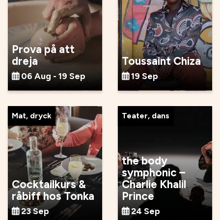
Prova på att
dreja
Toussaint Chiza
06 Aug - 19 Sep
19 Sep
Mat, dryck
Teater, dans
the body
symphonic –
Cocktailkurs &
Charlie Khalil
råbiff hos Tonka
Prince
23 Sep
24 Sep