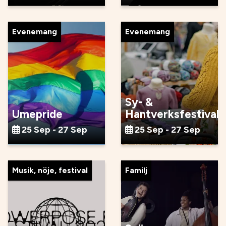
Evenemang
Evenemang
Sy- &
Umepride
Hantverksfestival
25 Sep - 27 Sep
25 Sep - 27 Sep
Musik, nöje, festival
Familj