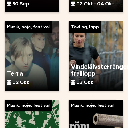
30 Sep
02 Okt - 04 Okt
Musik, nöje, festival
Tävling, lopp
Vindelälvsterränge
Terra
traillopp
02 Okt
03 Okt
Musik, nöje, festival
Musik, nöje, festival