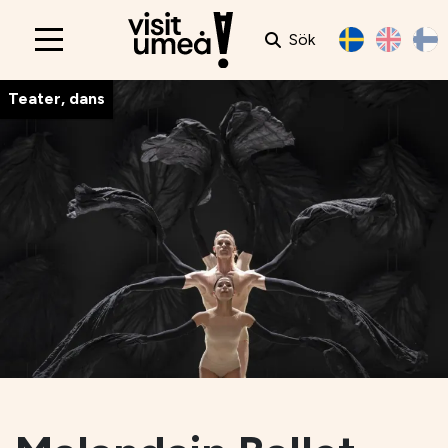
Sök
Main
navigation
Teater, dans