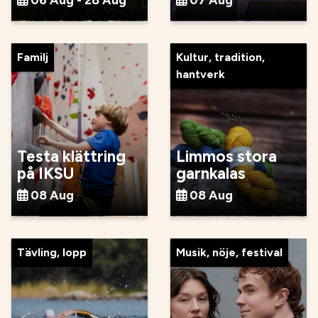
Familj
Kultur, tradition,
hantverk
Testa klättring
Limmos stora
på IKSU
garnkalas
08 Aug
08 Aug
Tävling, lopp
Musik, nöje, festival