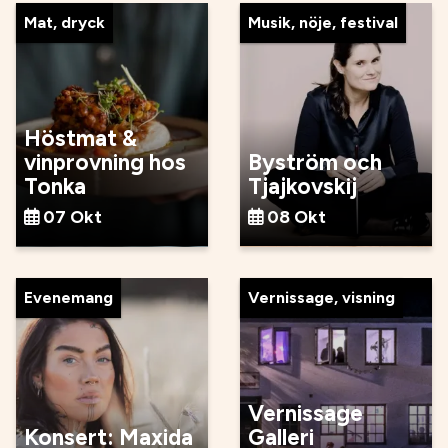
Mat, dryck
Musik, nöje, festival
Höstmat &
vinprovning hos
Byström och
Tonka
Tjajkovskij
07 Okt
08 Okt
Evenemang
Vernissage, visning
Vernissage
Konsert: Maxida
Galleri