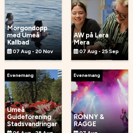
Morgondopp
med Umeå
AW på Lera
Kallbad
Mera
07 Aug - 20 Nov
07 Aug - 25 Sep
Evenemang
Evenemang
Umeå
Guideförening
RONNY &
Stadsvandringar
RAGGE
06 Aug - 28 Aug
07 Aug