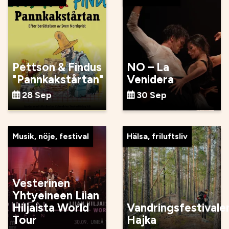
Pettson & Findus
NO – La
"Pannkakstårtan"
Venidera
28 Sep
30 Sep
Musik, nöje, festival
Hälsa, friluftsliv
Vesterinen
Yhtyeineen Liian
Hiljaista World
Vandringsfestivale
Tour
Hajka