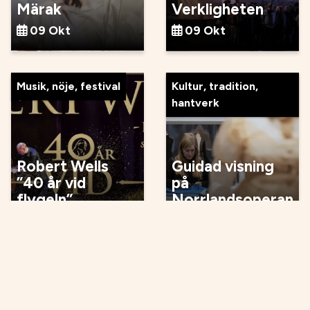
Märak
Verkligheten
09 Okt
09 Okt
Musik, nöje, festival
Kultur, tradition,
hantverk
Robert Wells
Guidad visning
”40 år vid
på
flygeln”
Norrlandsoperan
09 Okt
10 Okt
Musik, nöje, festival
Musik, nöje, festival