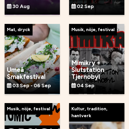
30 Aug
02 Sep
Mat, dryck
Musik, nöje, festival
Mimikry +
Umeå
Slutstation
Smakfestival
Tjernobyl
03 Sep - 06 Sep
04 Sep
Musik, nöje, festival
Kultur, tradition,
hantverk