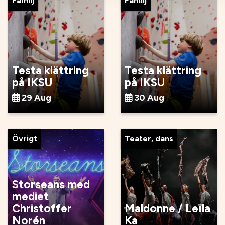
Familj
Familj
Testa klättring
Testa klättring
på IKSU
på IKSU
29 Aug
30 Aug
Övrigt
Teater, dans
Storseans med
mediet
Christoffer
Maldonne / Leïla
Norén
Ka