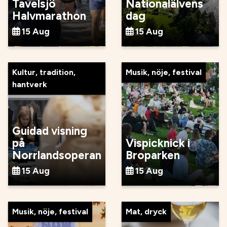
Tavelsjö
Nationalälvens
Halvmarathon
dag
15 Aug
15 Aug
Kultur, tradition,
Musik, nöje, festival
hantverk
Guidad visning
på
Vispicknick i
Norrlandsoperan
Broparken
15 Aug
15 Aug
Musik, nöje, festival
Mat, dryck