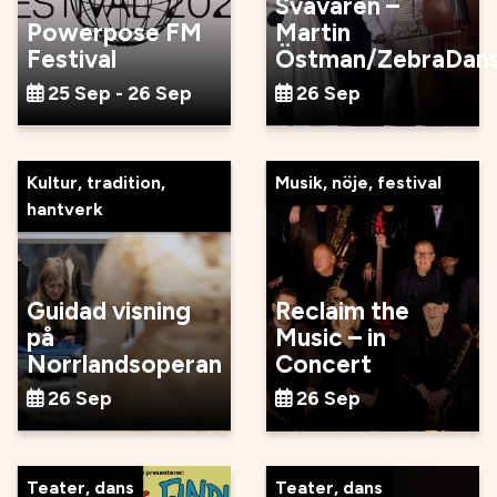
Svävaren –
Powerpose FM
Martin
Festival
Östman/ZebraDan
25 Sep - 26 Sep
26 Sep
Kultur, tradition,
Musik, nöje, festival
hantverk
Guidad visning
Reclaim the
på
Music – in
Norrlandsoperan
Concert
26 Sep
26 Sep
Teater, dans
Teater, dans