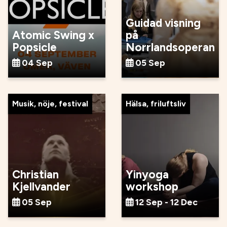
Guidad visning
Atomic Swing x
på
Popsicle
Norrlandsoperan
04 Sep
05 Sep
Musik, nöje, festival
Hälsa, friluftsliv
Christian
Yinyoga
Kjellvander
workshop
05 Sep
12 Sep - 12 Dec