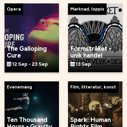
Opera
Marknad, loppis
The Galloping
Formstråket -
Cure
unik handel
12 Sep - 23 Sep
13 Sep
Evenemang
Film, litteratur, konst
Ten Thousand
Spark: Human
Hours - Gravity
Rights Film