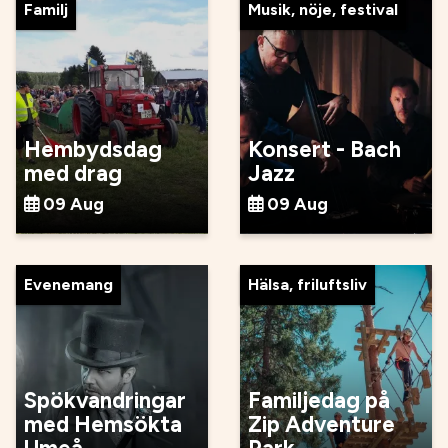
Familj
Musik, nöje, festival
Hembydsdag
Konsert - Bach
med drag
Jazz
09 Aug
09 Aug
Evenemang
Hälsa, friluftsliv
Spökvandringar
Familjedag på
med Hemsökta
Zip Adventure