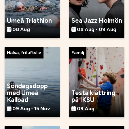
Umeå Triathlon
Sea Jazz Holmön
08 Aug
08 Aug - 09 Aug
Hälsa, friluftsliv
Familj
Söndagsdopp
med Umeå
Testa klättring
Kallbad
på IKSU
09 Aug - 15 Nov
09 Aug