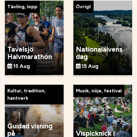
Tävling, lopp
Övrigt
Tavelsjö
Nationalälvens
Halvmarathon
dag
15 Aug
15 Aug
Kultur, tradition,
Musik, nöje, festival
hantverk
Guidad visning
på
Vispicknick i