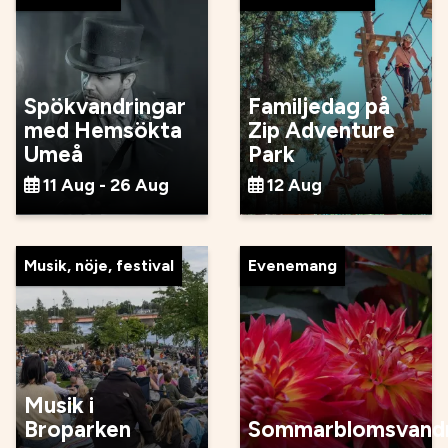
Spökvandringar
Familjedag på
med Hemsökta
Zip Adventure
Umeå
Park
11 Aug - 26 Aug
12 Aug
Musik, nöje, festival
Evenemang
Musik i
Broparken
Sommarblomsvandr