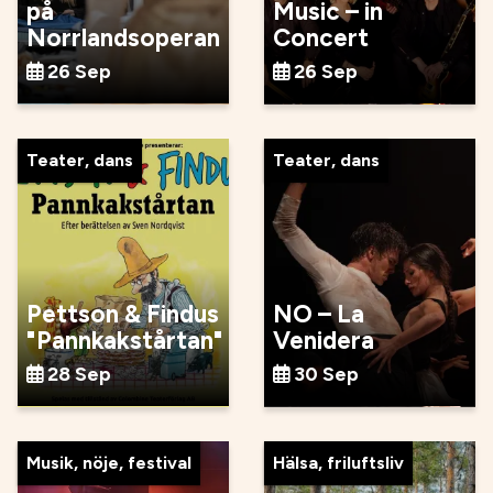
på
Music – in
Norrlandsoperan
Concert
26 Sep
26 Sep
Teater, dans
Teater, dans
Pettson & Findus
NO – La
"Pannkakstårtan"
Venidera
28 Sep
30 Sep
Musik, nöje, festival
Hälsa, friluftsliv