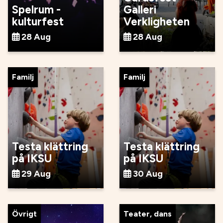
Spelrum -
Galleri
kulturfest
Verkligheten
28 Aug
28 Aug
Familj
Familj
Testa klättring
Testa klättring
på IKSU
på IKSU
29 Aug
30 Aug
Övrigt
Teater, dans