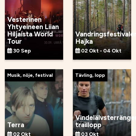
Vesterinen
Yhtyeineen Liian
Hiljaista World
Vandringsfestivale
Tour
Hajka
30 Sep
02 Okt - 04 Okt
Musik, nöje, festival
Tävling, lopp
Vindelälvsterränge
Terra
traillopp
02 Okt
03 Okt