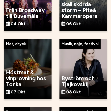
skall skörda
Från Broadway
storm – Piteå
till Duvemåla
Kammaropera
04 Okt
06 Okt
Mat, dryck
Musik, nöje, festival
Höstmat &
vinprovning hos
Byström och
Tonka
Tjajkovskij
07 Okt
08 Okt