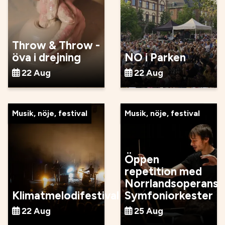
Throw & Throw -
öva i drejning
NO i Parken
22 Aug
22 Aug
Musik, nöje, festival
Musik, nöje, festival
Öppen
repetition med
Norrlandsoperans
Klimatmelodifestival
Symfoniorkester
22 Aug
25 Aug