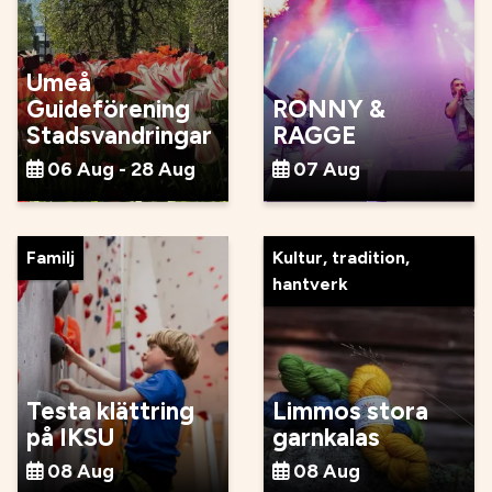
Umeå
Guideförening
RONNY &
Stadsvandringar
RAGGE
06 Aug - 28 Aug
07 Aug
Familj
Kultur, tradition,
hantverk
Testa klättring
Limmos stora
på IKSU
garnkalas
08 Aug
08 Aug