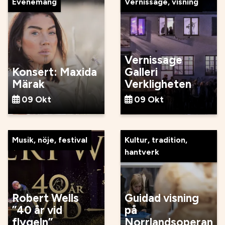
Evenemang
Vernissage, visning
Vernissage
Konsert: Maxida
Galleri
Märak
Verkligheten
09 Okt
09 Okt
Musik, nöje, festival
Kultur, tradition,
hantverk
Robert Wells
Guidad visning
”40 år vid
på
flygeln”
Norrlandsoperan