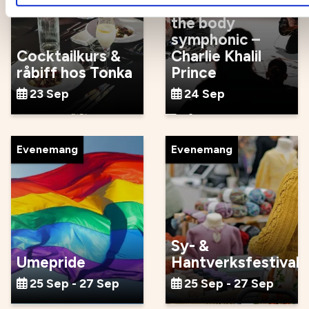
the body
symphonic –
Cocktailkurs &
Charlie Khalil
råbiff hos Tonka
Prince
23 Sep
24 Sep
Evenemang
Evenemang
Sy- &
Umepride
Hantverksfestival
25 Sep - 27 Sep
25 Sep - 27 Sep