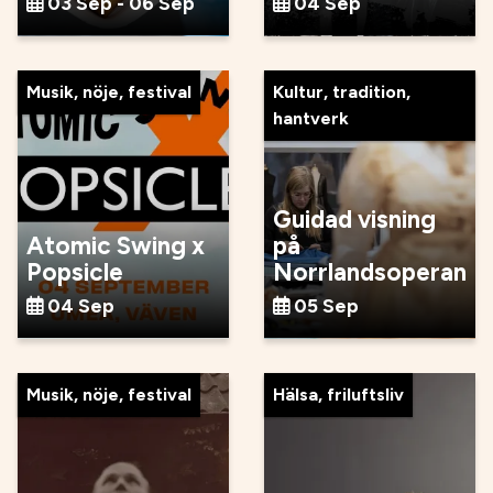
03 Sep - 06 Sep
04 Sep
Musik, nöje, festival
Kultur, tradition,
hantverk
Guidad visning
Atomic Swing x
på
Popsicle
Norrlandsoperan
04 Sep
05 Sep
Musik, nöje, festival
Hälsa, friluftsliv