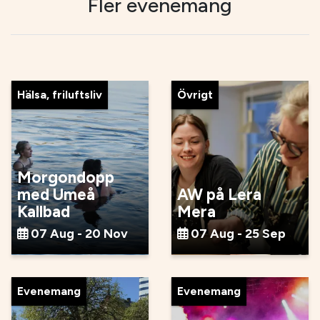
Fler evenemang
Hälsa, friluftsliv
Övrigt
Morgondopp
med Umeå
AW på Lera
Kallbad
Mera
07 Aug - 20 Nov
07 Aug - 25 Sep
Evenemang
Evenemang