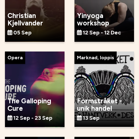
Christian
Yinyoga
Kjellvander
workshop
05 Sep
12 Sep - 12 Dec
Opera
Marknad, loppis
The Galloping
Formstråket -
Cure
unik handel
12 Sep - 23 Sep
13 Sep