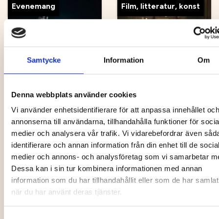
Evenemang
Film, litteratur, konst
Samtycke
Information
Om
Ten Thousand
Spark: Human
Hours - Gravity
Rights Film
& Other Myths
Festival Umeå
Denna webbplats använder cookies
13 Sep
15 Sep - 17 Sep
Vi använder enhetsidentifierare för att anpassa innehållet oc
annonserna till användarna, tillhandahålla funktioner för socia
medier och analysera vår trafik. Vi vidarebefordrar även såd
Musik, nöje, festival
Hälsa, friluftsliv
identifierare och annan information från din enhet till de socia
medier och annons- och analysföretag som vi samarbetar m
Dessa kan i sin tur kombinera informationen med annan
information som du har tillhandahållit eller som de har samlat
när du har använt deras tjänster.
Wellnesshelg i
Samtyckesval