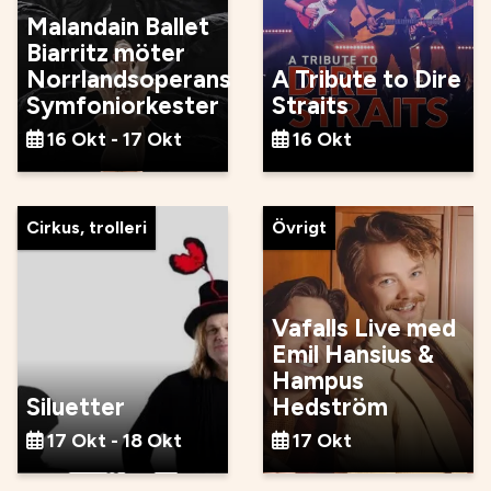
Malandain Ballet
Biarritz möter
Norrlandsoperans
A Tribute to Dire
Symfoniorkester
Straits
16 Okt - 17 Okt
16 Okt
Cirkus, trolleri
Övrigt
Vafalls Live med
Emil Hansius &
Hampus
Siluetter
Hedström
17 Okt - 18 Okt
17 Okt