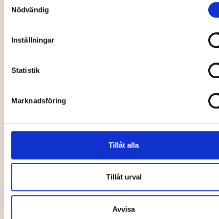
Joep Beving
Granö
Nödvändig
16 Sep
18 Sep - 20 Sep
Inställningar
Övrigt
Musik, nöje, festival
Statistik
Marknadsföring
Prova på att
dreja
Toussaint Chiza
Tillåt alla
06 Aug - 19 Sep
19 Sep
Tillåt urval
Mat, dryck
Teater, dans
Avvisa