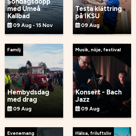
Söndagsdopp
med Umeå
Testa klättring
Kallbad
på IKSU
09 Aug - 15 Nov
09 Aug
Familj
Musik, nöje, festival
Hembydsdag
Konsert - Bach
med drag
Jazz
09 Aug
09 Aug
Evenemang
Hälsa, friluftsliv