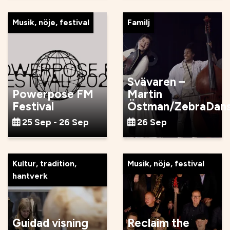
Musik, nöje, festival
Familj
Svävaren –
Powerpose FM
Martin
Festival
Östman/ZebraDan
25 Sep - 26 Sep
26 Sep
Kultur, tradition,
Musik, nöje, festival
hantverk
Guidad visning
Reclaim the