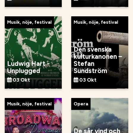
Musik, nöje, festival
Musik, nöje, festival
Den svenska
kulturkanonen –
Ludwig Hart -
Stefan
Unplugged
Sundström
03 Okt
03 Okt
Musik, nöje, festival
Opera
De sår vind och