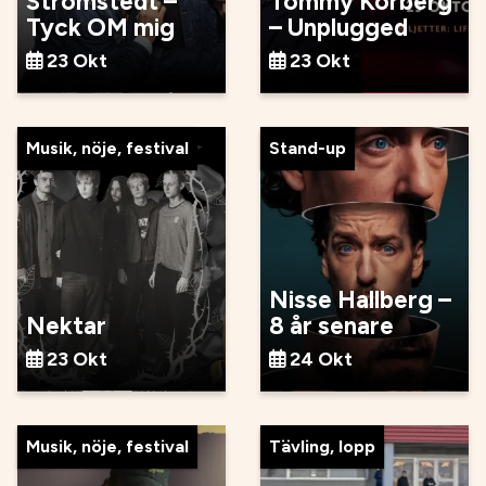
Strömstedt –
Tommy Körberg
Tyck OM mig
– Unplugged
23 Okt
23 Okt
Musik, nöje, festival
Stand-up
Nisse Hallberg –
Nektar
8 år senare
23 Okt
24 Okt
Musik, nöje, festival
Tävling, lopp