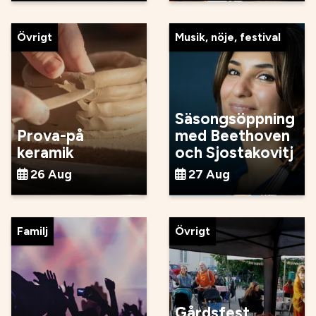
Övrigt
Musik, nöje, festival
Säsongsöppning
Prova-på
med Beethoven
keramik
och Sjostakovitj
26 Aug
27 Aug
Familj
Övrigt
Gårdsfest