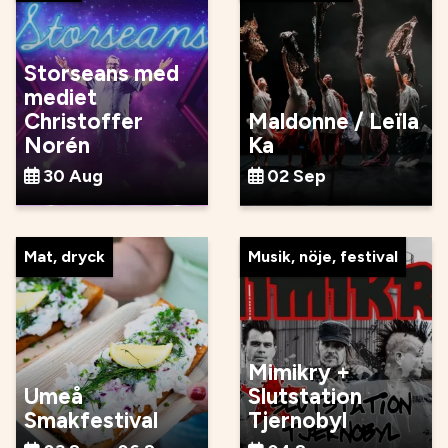
Storseans med
mediet
Christoffer
Maldonne / Leïla
Norén
Ka
30 Aug
02 Sep
Mat, dryck
Musik, nöje, festival
Mimikry +
Umeå
Slutstation
Smakfestival
Tjernobyl