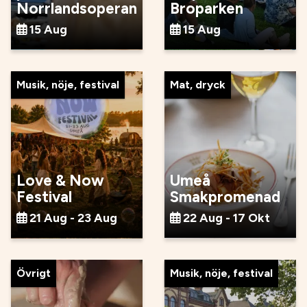
Norrlandsoperan
Broparken
15 Aug
15 Aug
Musik, nöje, festival
Mat, dryck
Love & Now
Umeå
Festival
Smakpromenad
21 Aug - 23 Aug
22 Aug - 17 Okt
Övrigt
Musik, nöje, festival