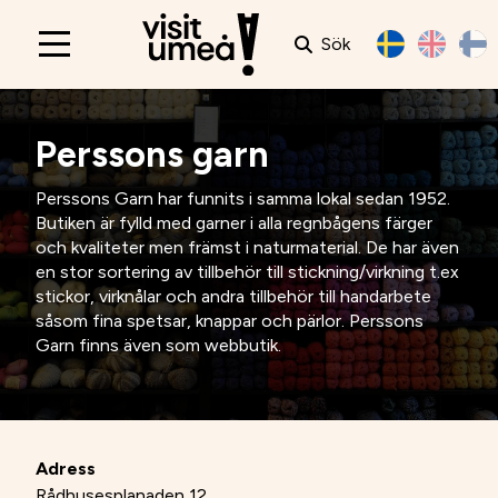
Sök
Main
navigation
Perssons garn
Perssons Garn har funnits i samma lokal sedan 1952.
Butiken är fylld med garner i alla regnbågens färger
och kvaliteter men främst i naturmaterial. De har även
en stor sortering av tillbehör till stickning/virkning t.ex
stickor, virknålar och andra tillbehör till handarbete
såsom fina spetsar, knappar och pärlor. Perssons
Garn finns även som webbutik.
Adress
Rådhusesplanaden 12