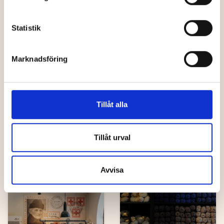
Statistik
Hantverk
Hantverk
Marknadsföring
Humlebäck
Tillåt alla
Keramik &
Möbelsnickeri
Hemslöjden
Tillåt urval
Avvisa
Unika butiker
Hantverk