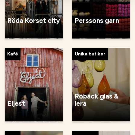
Röda Korset city
Perssons garn
Kafé
Unika butiker
Röbäck glas &
Eljest
lera