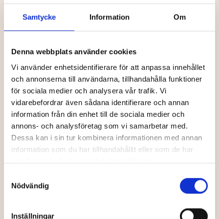
Samtycke
Information
Om
Denna webbplats använder cookies
Linné och
Grankvist
Bric–a-brac
Vi använder enhetsidentifierare för att anpassa innehållet
och annonserna till användarna, tillhandahålla funktioner
för sociala medier och analysera vår trafik. Vi
vidarebefordrar även sådana identifierare och annan
information från din enhet till de sociala medier och
Unika butiker
Unika butiker
annons- och analysföretag som vi samarbetar med.
Dessa kan i sin tur kombinera informationen med annan
information som du har tillhandahållit eller som de har
samlat in när du har använt deras tjänster.
Samtyckesval
Nödvändig
at home store
Umeå Ur & Guld
Inställningar