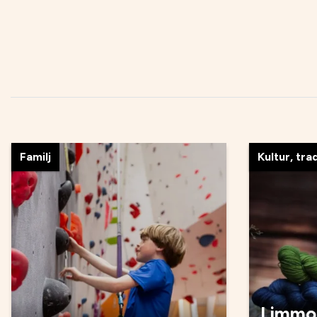
Familj
Kultur, tra
Limmos