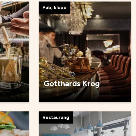
Pub, klubb
Gotthards Krog
Restaurang