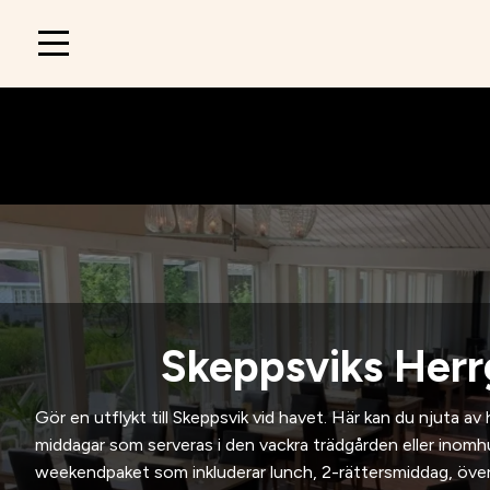
Main
navigation
Skeppsviks Herr
Gör en utflykt till Skeppsvik vid havet. Här kan du njuta a
middagar som serveras i den vackra trädgården eller inomhus 
weekendpaket som inkluderar lunch, 2-rättersmiddag, öve