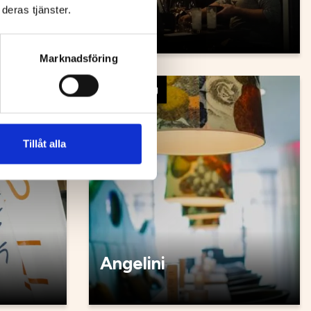
Såya
deras tjänster.
Marknadsföring
Restaurang
Tillåt alla
Angelini