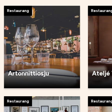
Restaurang
Restauran
Artonnittiosju
Ateljé
Restaurang
Restauran