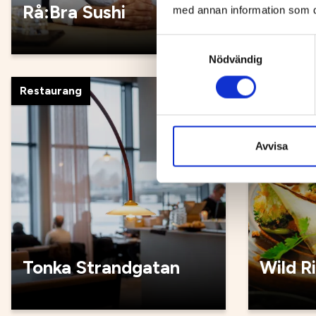
Rå:Bra Sushi
Rådhus
med annan information som du 
Samtyckesval
Nödvändig
Restaurang
Restauran
Avvisa
Tonka Strandgatan
Wild R