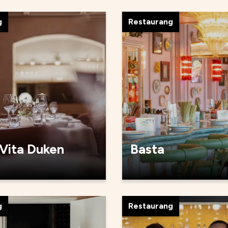
g
Restaurang
 Vita Duken
Basta
g
Restaurang