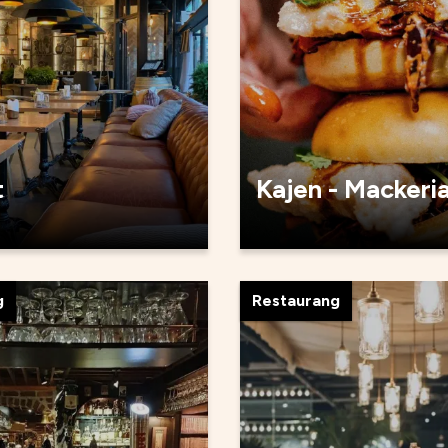
t
Kajen - Mackeri
g
Restaurang