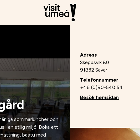
Adress
Skeppsvik 80
91832 Sävar
Telefonnummer
+46 (0)90-540 54
Besök hemsidan
gård
v härliga sommarluncher och
i en stilig miljö. Boka ett
rnattning, bastu med