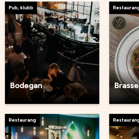
Pub, klubb
Restauran
Bodegan
Brasse
Restaurang
Restauran