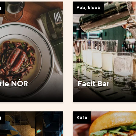
g
Pub, klubb
rie NÒR
Facit Bar
g
Kafé