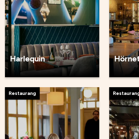
Harlequin
Hörne
Restaurang
Restauran