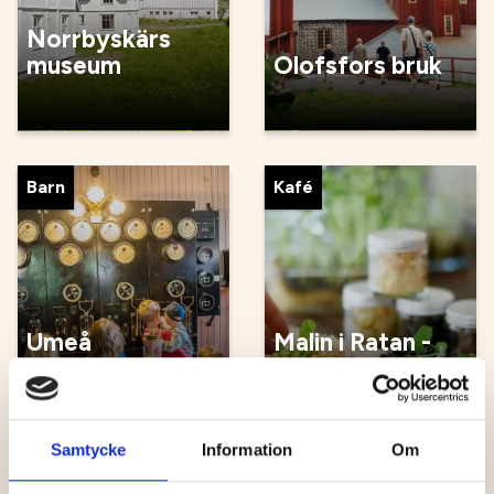
Norrbyskärs
museum
Olofsfors bruk
Barn
Kafé
Umeå
Malin i Ratan -
Energicentrum
kafé
Samtycke
Information
Om
Naturområden
Naturområden