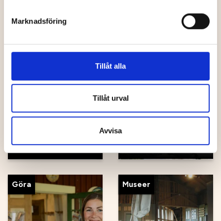
Marknadsföring
Vandring
Naturområden
Tillåt alla
Tillåt urval
Nydalasjön
Mårdseleforsen
Avvisa
Göra
Museer