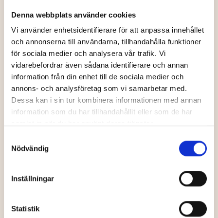
Denna webbplats använder cookies
Vi använder enhetsidentifierare för att anpassa innehållet
och annonserna till användarna, tillhandahålla funktioner
för sociala medier och analysera vår trafik. Vi
vidarebefordrar även sådana identifierare och annan
Arboretum Norr
Ume Älvdal
information från din enhet till de sociala medier och
annons- och analysföretag som vi samarbetar med.
Dessa kan i sin tur kombinera informationen med annan
information som du har tillhandahållit eller som de har
samlat in när du har använt deras tjänster.
Barn
Vandring
Samtyckesval
Nödvändig
Inställningar
Statistik
Älgens Hus
Strömbäck-Kont