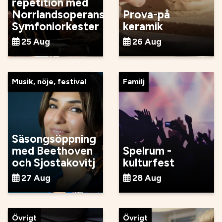
repetition med
Norrlandsoperans
Prova-på
Symfoniorkester
keramik
25 Aug
26 Aug
Musik, nöje, festival
Familj
Säsongsöppning
med Beethoven
Spelrum -
och Sjostakovitj
kulturfest
27 Aug
28 Aug
Övrigt
Övrigt