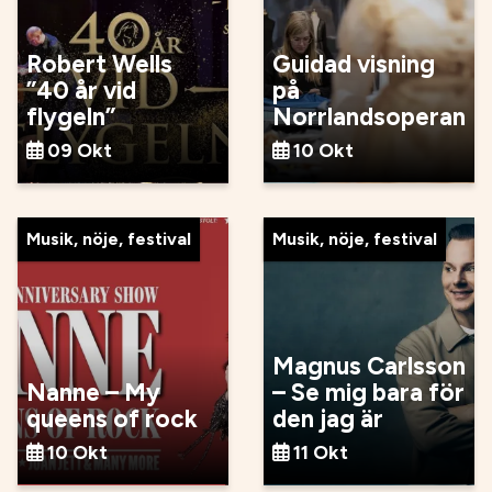
Robert Wells
Guidad visning
”40 år vid
på
flygeln”
Norrlandsoperan
09 Okt
10 Okt
Musik, nöje, festival
Musik, nöje, festival
Magnus Carlsson
Nanne – My
– Se mig bara för
queens of rock
den jag är
10 Okt
11 Okt