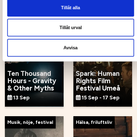
Cure
unik handel
Tillåt alla
12 Sep - 23 Sep
13 Sep
Tillåt urval
Evenemang
Film, litteratur, konst
Avvisa
Ten Thousand
Spark: Human
Hours - Gravity
Rights Film
& Other Myths
Festival Umeå
13 Sep
15 Sep - 17 Sep
Musik, nöje, festival
Hälsa, friluftsliv