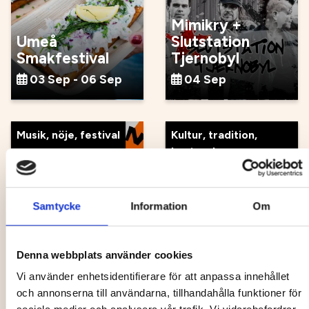
Mimikry +
Umeå
Slutstation
Smakfestival
Tjernobyl
03 Sep - 06 Sep
04 Sep
Musik, nöje, festival
Kultur, tradition,
hantverk
Samtycke
Information
Om
Guidad visning
Atomic Swing x
på
Popsicle
Norrlandsoperan
Denna webbplats använder cookies
04 Sep
05 Sep
Vi använder enhetsidentifierare för att anpassa innehållet
och annonserna till användarna, tillhandahålla funktioner för