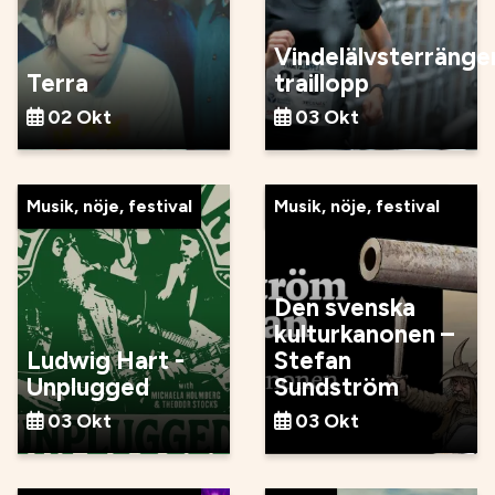
Vindelälvsterränge
Terra
traillopp
02 Okt
03 Okt
Musik, nöje, festival
Musik, nöje, festival
Den svenska
kulturkanonen –
Ludwig Hart -
Stefan
Unplugged
Sundström
03 Okt
03 Okt