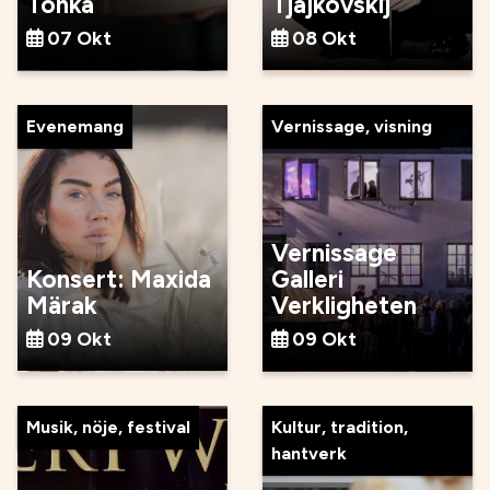
Tonka
Tjajkovskij
07 Okt
08 Okt
Evenemang
Vernissage, visning
Vernissage
Konsert: Maxida
Galleri
Märak
Verkligheten
09 Okt
09 Okt
Musik, nöje, festival
Kultur, tradition,
hantverk