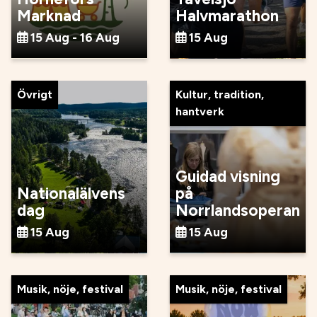
Marknad
Halvmarathon
15 Aug - 16 Aug
15 Aug
Övrigt
Kultur, tradition,
hantverk
Guidad visning
Nationalälvens
på
dag
Norrlandsoperan
15 Aug
15 Aug
Musik, nöje, festival
Musik, nöje, festival