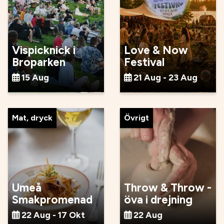
Vispicknick i
Love & Now
Broparken
Festival
15 Aug
21 Aug - 23 Aug
Mat, dryck
Övrigt
Umeå
Throw & Throw -
Smakpromenad
öva i drejning
22 Aug - 17 Okt
22 Aug