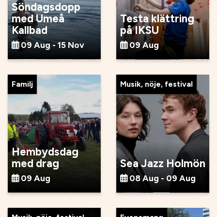
Söndagsdopp
med Umeå
Testa klättring
Kallbad
på IKSU
09 Aug - 15 Nov
09 Aug
Familj
Musik, nöje, festival
Hembydsdag
med drag
Sea Jazz Holmön
09 Aug
08 Aug - 09 Aug