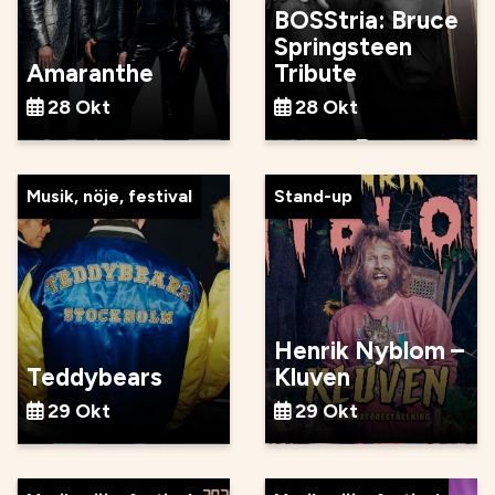
BOSStria: Bruce
Springsteen
Amaranthe
Tribute
28 Okt
28 Okt
Musik, nöje, festival
Stand-up
Henrik Nyblom –
Teddybears
Kluven
29 Okt
29 Okt