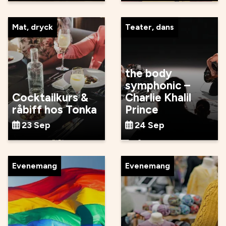
Mat, dryck
Teater, dans
the body
symphonic –
Cocktailkurs &
Charlie Khalil
råbiff hos Tonka
Prince
23 Sep
24 Sep
Evenemang
Evenemang