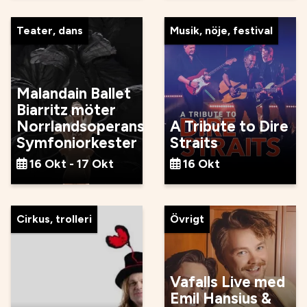
Teater, dans
Musik, nöje, festival
Malandain Ballet
Biarritz möter
Norrlandsoperans
A Tribute to Dire
Symfoniorkester
Straits
16 Okt - 17 Okt
16 Okt
Cirkus, trolleri
Övrigt
Vafalls Live med
Emil Hansius &