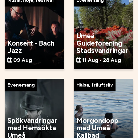
Musik, nöje, festival
Evenemang
Umeå
Konsert - Bach
Guideförening
Jazz
Stadsvandringar
09 Aug
11 Aug - 28 Aug
Evenemang
Hälsa, friluftsliv
Spökvandringar
Morgondopp
med Hemsökta
med Umeå
Umeå
Kallbad