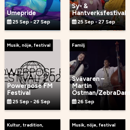
Sy- &
Umepride
Hantverksfestival
25 Sep - 27 Sep
25 Sep - 27 Sep
Musik, nöje, festival
Familj
Svävaren –
Powerpose FM
Martin
Festival
Östman/ZebraDan
25 Sep - 26 Sep
26 Sep
Kultur, tradition,
Musik, nöje, festival