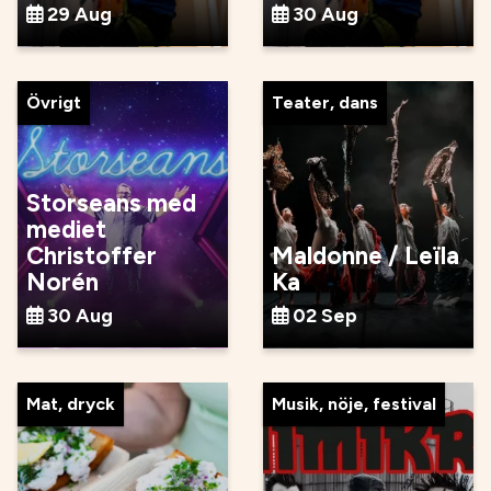
29 Aug
30 Aug
Övrigt
Teater, dans
Storseans med
mediet
Christoffer
Maldonne / Leïla
Norén
Ka
30 Aug
02 Sep
Mat, dryck
Musik, nöje, festival