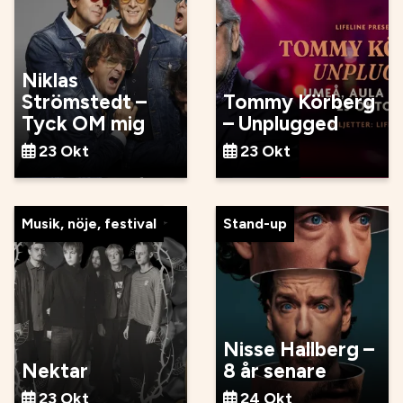
Niklas
Strömstedt –
Tommy Körberg
Tyck OM mig
– Unplugged
23 Okt
23 Okt
Musik, nöje, festival
Stand-up
Nisse Hallberg –
Nektar
8 år senare
23 Okt
24 Okt