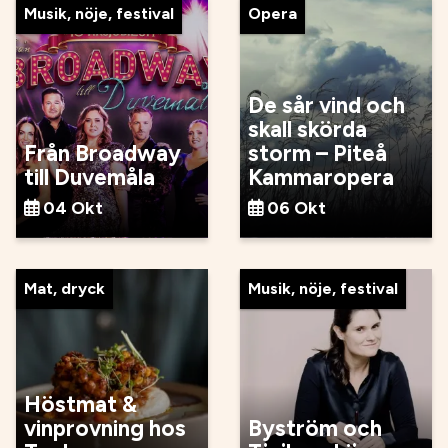
Musik, nöje, festival
Opera
De sår vind och
skall skörda
Från Broadway
storm – Piteå
till Duvemåla
Kammaropera
04 Okt
06 Okt
Mat, dryck
Musik, nöje, festival
Höstmat &
vinprovning hos
Byström och