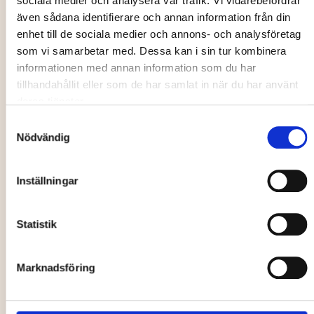
sociala medier och analysera vår trafik. Vi vidarebefordrar
Musik, nöje, festival
Hälsa, friluftsliv
även sådana identifierare och annan information från din
enhet till de sociala medier och annons- och analysföretag
som vi samarbetar med. Dessa kan i sin tur kombinera
informationen med annan information som du har
tillhandahållit eller som de har samlat in när du har använt
deras tjänster.
Christian
Yinyoga
Samtyckesval
Kjellvander
workshop
Nödvändig
05 Sep
12 Sep - 12 Dec
Inställningar
Opera
Marknad, loppis
Statistik
Marknadsföring
The Galloping
Formstråket -