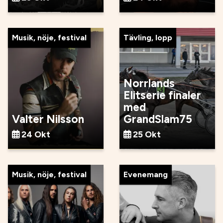
Musik, nöje, festival
Tävling, lopp
Norrlands
Elitserie finaler
med
Valter Nilsson
GrandSlam75
24 Okt
25 Okt
Musik, nöje, festival
Evenemang