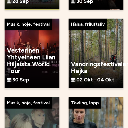
28 Sep
30 Sep
Musik, nöje, festival
Hälsa, friluftsliv
Vesterinen
Yhtyeineen Liian
Hiljaista World
Vandringsfestivale
Tour
Hajka
30 Sep
02 Okt - 04 Okt
Musik, nöje, festival
Tävling, lopp