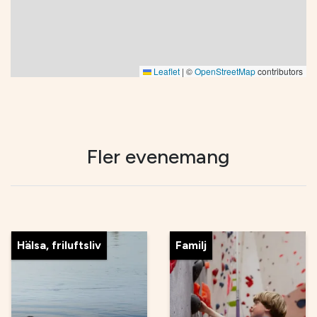
Leaflet
|
©
OpenStreetMap
contributors
Fler evenemang
Hälsa, friluftsliv
Familj