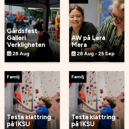
Gårdsfest
Galleri
AW på Lera
Verkligheten
Mera
28 Aug
28 Aug - 25 Sep
Familj
Familj
Testa klättring
Testa klättring
på IKSU
på IKSU