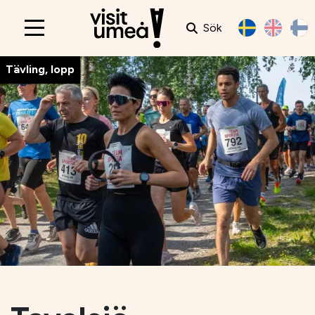
Sök
Main
navigation
Tävling, lopp