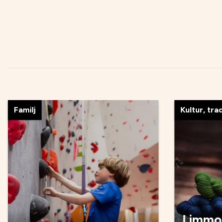
Familj
Kultur, tra
Limmos