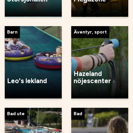
Barn
Äventyr, sport
Hazeland
Leo's lekland
nöjescenter
Bad ute
Bad