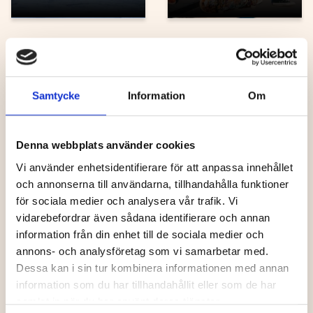
Hundspann, häst
Barn
Samtycke
Information
Om
Denna webbplats använder cookies
Turridning på
Umeå
Grönåkers Farm
Energicentrum
Vi använder enhetsidentifierare för att anpassa innehållet
och annonserna till användarna, tillhandahålla funktioner
för sociala medier och analysera vår trafik. Vi
vidarebefordrar även sådana identifierare och annan
information från din enhet till de sociala medier och
Äventyr, sport
Cykla
annons- och analysföretag som vi samarbetar med.
Dessa kan i sin tur kombinera informationen med annan
information som du har tillhandahållit eller som de har
samlat in när du har använt deras tjänster.