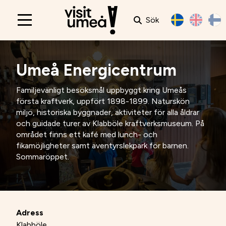
Sök
Main
navigation
Umeå Energicentrum
Familjevänligt besöksmål uppbyggt kring Umeås
första kraftverk, uppfört 1898-1899. Naturskön
miljö, historiska byggnader, aktiviteter för alla åldrar
och guidade turer av Klabböle kraftverksmuseum. På
området finns ett kafé med lunch- och
fikamöjligheter samt äventyrslekpark för barnen.
Sommaröppet.
Adress
Klabböle