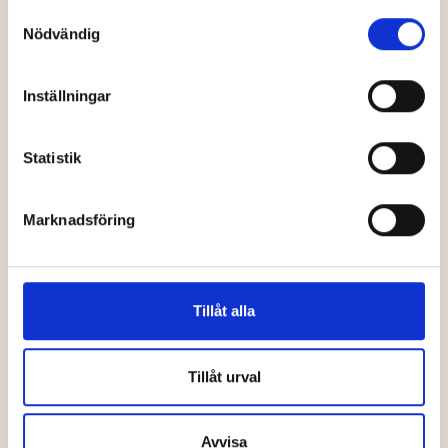
Samtyckesval
Nödvändig
Molinders
SCA Arena -
stadsspel
multiarena
Inställningar
Statistik
Barn
Utställningar, konst
Marknadsföring
Tillåt alla
Västerbottens
Mickelbo Gård
museum
Tillåt urval
Avvisa