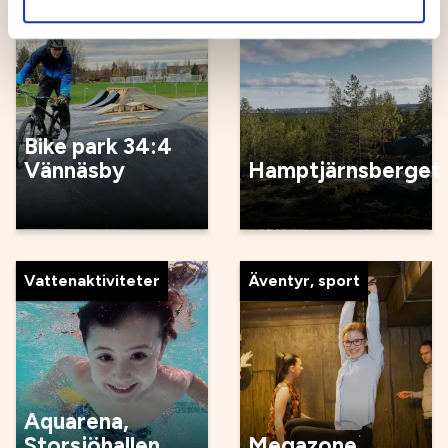
Cykla
Skidor
Bike park 34:4
Vännäsby
Hamptjärnsberget
Vattenaktiviteter
Äventyr, sport
Aquarena,
Storsjöhallen
Megazone