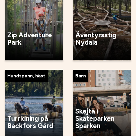
Zip Adventure
Äventyrsstig
Park
Nydala
Hundspann, häst
Barn
Skejta i
Turridning på
Skateparken
Backfors Gård
Sparken