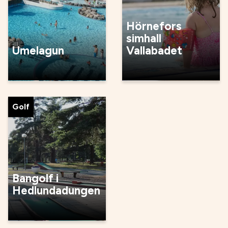
Hörnefors
simhall
Umelagun
Vallabadet
Golf
Bangolf i
Hedlundadungen