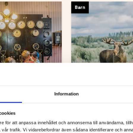
Barn
Energicentrum
Älgens Hus
Information
cookies
rer
Barn
e för att anpassa innehållet och annonserna till användarna, tillh
vår trafik. Vi vidarebefordrar även sådana identifierare och anna