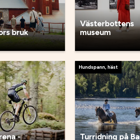
Västerbottens
ors bruk
museum
Hundspann, häst
ena -
Turridning på B