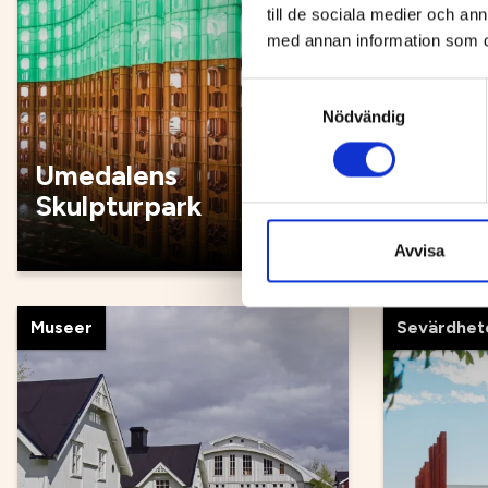
till de sociala medier och a
med annan information som du 
Samtyckesval
Nödvändig
Umedalens
Guidad
Skulpturpark
och st
Avvisa
Museer
Sevärdhet