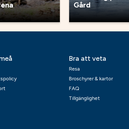
rena
Gård
Umeå
Bra att veta
Resa
tspolicy
Broschyrer & kartor
ort
FAQ
Tillgänglighet