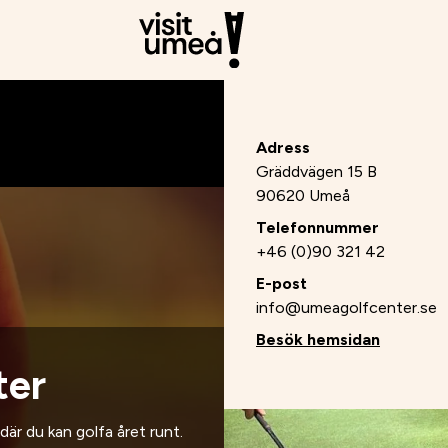
Adress
Gräddvägen 15 B
90620 Umeå
Telefonnummer
+46 (0)90 321 42
E-post
info@umeagolfcenter.se
Besök hemsidan
ter
r du kan golfa året runt.