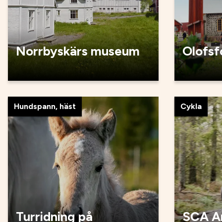
Norrbyskärs museum
Olofsf
Hundspann, häst
Cykla
Turridning på
SCA Ar