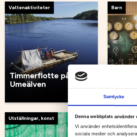
Vattenaktiviteter
Barn
Timmerflotte på
Umeälven
Umeå 
Samtycke
Denna webbplats använder 
Utställningar, konst
Guidade tu
Vi använder enhetsidentifierar
sociala medier och analysera 