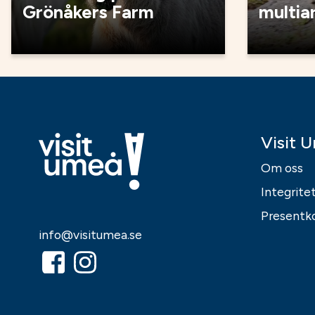
Grönåkers Farm
multia
Visit 
Om oss
Integrite
Presentk
info@visitumea.se