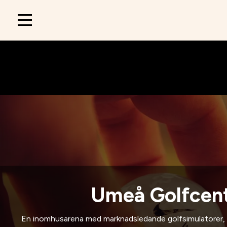
Main
navigation
Umeå Golfcen
En inomhusarena med marknadsledande golfsimulatorer, dä