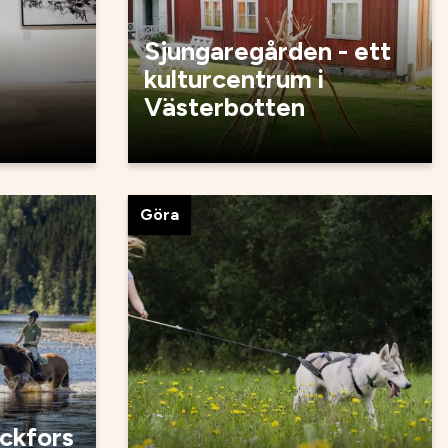
Sjungaregården - ett
kulturcentrum i
Västerbotten
Göra
ackfors