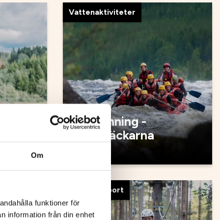
Vattenaktiviteter
Forsränning -
Forsknäckarna
Om
Äventyr, sport
andahålla funktioner för
n information från din enhet