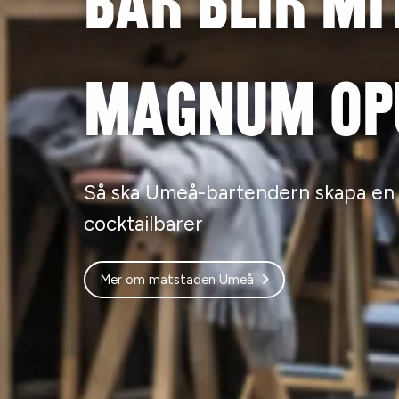
Bar blir mi
magnum op
Så ska Umeå-bartendern skapa en 
cocktailbarer
Mer om matstaden Umeå