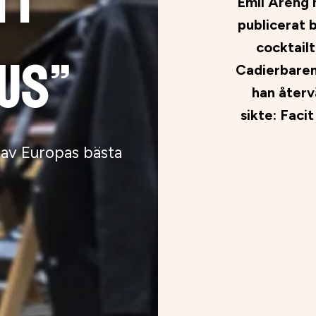
tt
Emil Åreng h
publicerat b
cocktailt
us"
Cadierbaren
han återv
sikte: Faci
av Europas bästa