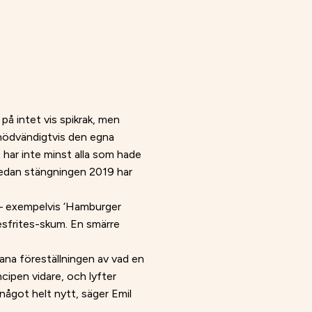
på intet vis spikrak, men
e nödvändigtvis den egna
 har inte minst alla som hade
sedan stängningen 2019 har
 – exempelvis ‘Hamburger
esfrites-skum. En smärre
mana föreställningen av vad en
ncipen vidare, och lyfter
något helt nytt, säger Emil