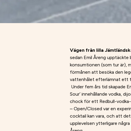
Vägen från lilla Jämtländs
sedan Emil Åreng upptäckte ba
konsumtionen (som tur är), me
förmånen att besöka den leg
vattenhålet efterlämnat ett
Under fem års tid skapade E
Sour’ innehållande vodka, di
chock för ett Redbull-vodka-
– Open/Closed var en experime
cocktail kan vara, och att det
upplevelsen ytterligare några
Åreng.