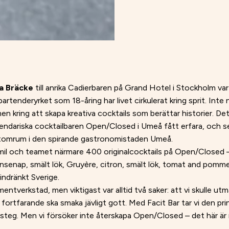
ka Bräcke
till anrika Cadierbaren på Grand Hotel i Stockholm var 
rtenderyrket som 18-åring har livet cirkulerat kring sprit. Int
n kring att skapa kreativa cocktails som berättar historier. Det
endariska cocktailbaren Open/Closed i Umeå fått erfara, och 
 tomrum i den spirande gastronomistaden Umeå.
mil och teamet närmare 400 originalcocktails på Open/Closed
jonsenap, smält lök, Gruyère, citron, smält lök, tomat and pomm
indränkt Sverige.
ntverkstad, men viktigast var alltid två saker: att vi skulle ut
 fortfarande ska smaka jävligt gott. Med Facit Bar tar vi den pri
 steg. Men vi försöker inte återskapa Open/Closed – det här är 