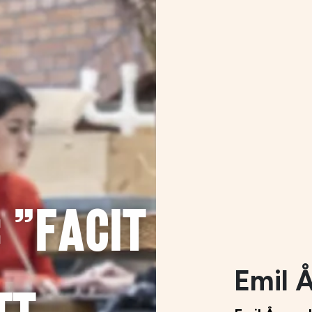
 "Facit
Emil Å