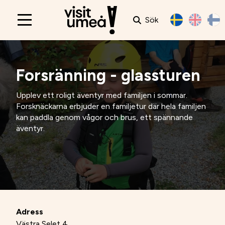
Sök
Main
navigation
Forsränning - glassturen
Upplev ett roligt äventyr med familjen i sommar.
Forsknäckarna erbjuder en familjetur där hela familjen
kan paddla genom vågor och brus, ett spännande
äventyr.
Adress
Västra Selet 4