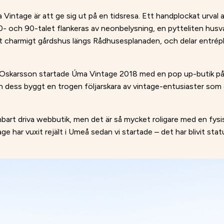
Úma Vintage är att ge sig ut på en tidsresa. Ett handplockat urval 
 80- och 90-talet flankeras av neonbelysning, en pytteliten hus
ett charmigt gårdshus längs Rådhusesplanaden, och delar entr
 Oskarsson startade Úma Vintage 2018 med en pop up-butik på
ess byggt en trogen följarskara av vintage-entusiaster som d
nbart driva webbutik, men det är så mycket roligare med en fysis
tage har vuxit rejält i Umeå sedan vi startade – det har blivit st