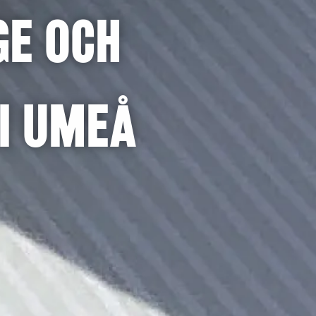
ge och
i Umeå