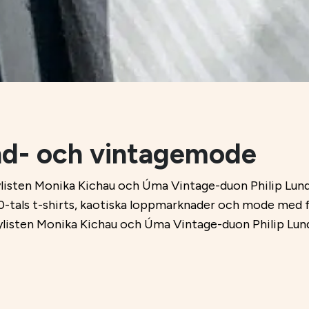
d- och vintagemode
tylisten Monika Kichau och Úma Vintage-duon Philip Lu
90-tals t-shirts, kaotiska loppmarknader och mode med
ylisten Monika Kichau och Úma Vintage-duon Philip Lu