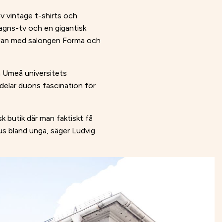
av vintage t-shirts och
vagns-tv och en gigantisk
éplan med salongen Forma och
 Umeå universitets
elar duons fascination för
k butik där man faktiskt få
atus bland unga, säger Ludvig