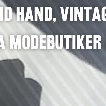
d hand, vinta
a modebutiker 