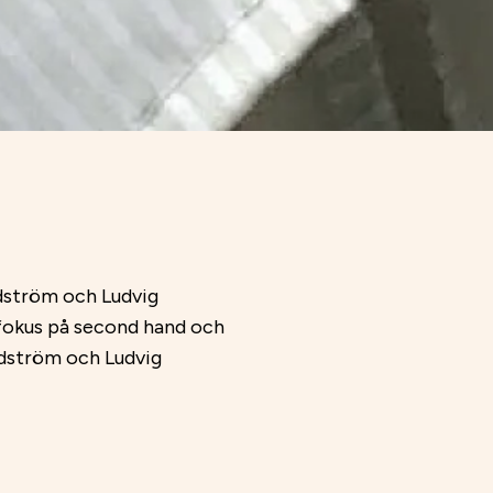
ndström och Ludvig
 fokus på second hand och
ndström och Ludvig