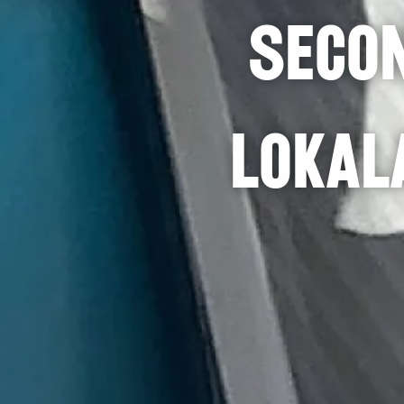
Secon
lokal