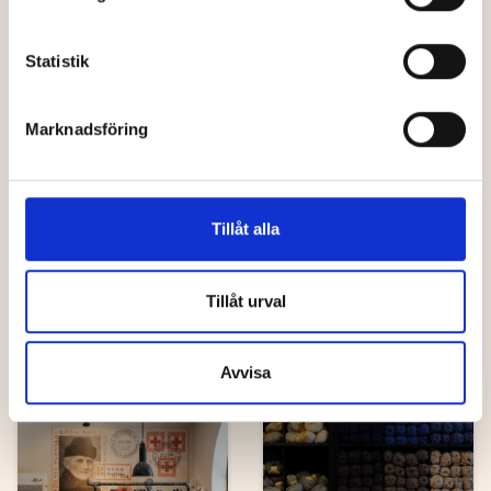
Statistik
Hantverk
Hantverk
Marknadsföring
Humlebäck
Tillåt alla
Keramik &
Möbelsnickeri
Hemslöjden
Tillåt urval
Avvisa
Unika butiker
Hantverk