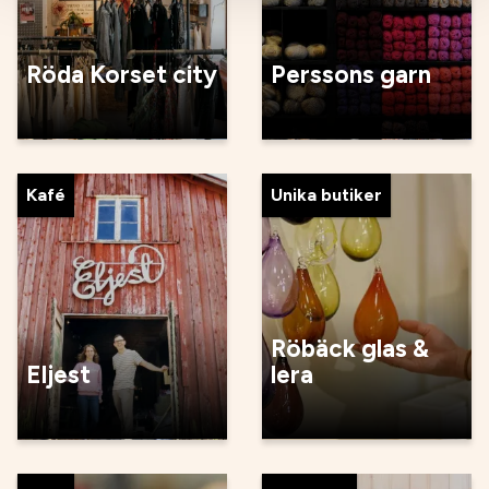
Röda Korset city
Perssons garn
Kafé
Unika butiker
Röbäck glas &
Eljest
lera