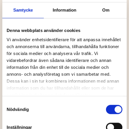
Samtycke
Information
Om
Denna webbplats använder cookies
Linné och
Grankvist
Bric–a-brac
Vi använder enhetsidentifierare för att anpassa innehållet
och annonserna till användarna, tillhandahålla funktioner
för sociala medier och analysera vår trafik. Vi
vidarebefordrar även sådana identifierare och annan
information från din enhet till de sociala medier och
Unika butiker
Unika butiker
annons- och analysföretag som vi samarbetar med.
Dessa kan i sin tur kombinera informationen med annan
information som du har tillhandahållit eller som de har
samlat in när du har använt deras tjänster.
Samtyckesval
Nödvändig
at home store
Umeå Ur & Guld
Inställningar