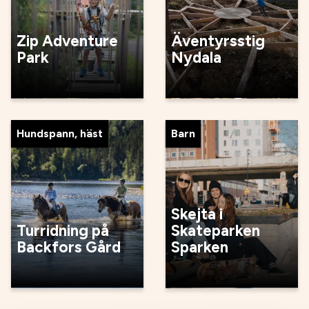
Zip Adventure
Äventyrsstig
Park
Nydala
Hundspann, häst
Barn
Skejta i
Turridning på
Skateparken
Backfors Gård
Sparken