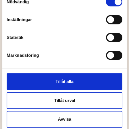
Nödvändig
stadsspel
multiarena
Inställningar
Barn
Utställningar, konst
Statistik
Marknadsföring
Västerbottens
Mickelbo Gård
museum
Tillåt alla
Tillåt urval
Cykla
Skidor
Avvisa