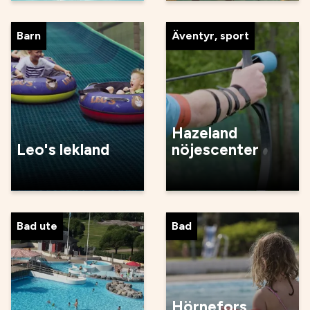
Barn
Äventyr, sport
Hazeland
Leo's lekland
nöjescenter
Bad ute
Bad
Hörnefors