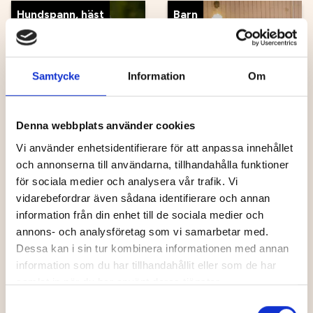
Hundspann, häst
Barn
Samtycke
Information
Om
Turridning på
Umeå
Denna webbplats använder cookies
Grönåkers Farm
Energicentrum
Vi använder enhetsidentifierare för att anpassa innehållet
och annonserna till användarna, tillhandahålla funktioner
för sociala medier och analysera vår trafik. Vi
vidarebefordrar även sådana identifierare och annan
Äventyr, sport
Cykla
information från din enhet till de sociala medier och
annons- och analysföretag som vi samarbetar med.
Dessa kan i sin tur kombinera informationen med annan
information som du har tillhandahållit eller som de har
samlat in när du har använt deras tjänster.
Molinders
SCA Arena -
Samtyckesval