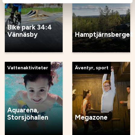
Bike park 34:4
Vännäsby
Hamptjärnsberget
Vattenaktiviteter
Äventyr, sport
Aquarena,
Storsjöhallen
Megazone