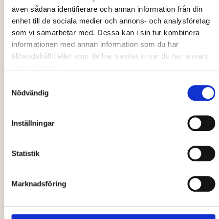
och lek i snöborgen. Vila ut på en renfäll eller i kåta med
även sådana identifierare och annan information från din
gott fika och se rallyt på storbildsskärm!
enhet till de sociala medier och annons- och analysföretag
som vi samarbetar med. Dessa kan i sin tur kombinera
Hitta hit
informationen med annan information som du har
tillhandahållit eller som de har samlat in när du har använt
Läs mer om Rally i Umeå centrum här!
deras tjänster.
Samtyckesval
Nödvändig
Inställningar
Statistik
Marknadsföring