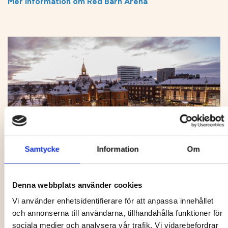
Mer information om Red Barn Arena
Samtycke
Information
Om
Rådhustorget
Denna webbplats använder cookies
Vi använder enhetsidentifierare för att anpassa innehållet
Rådhustorget blir Rallycentrum. Upplev rally-VM
och annonserna till användarna, tillhandahålla funktioner för
tillsammans med roliga aktiviteter för alla! Träffa renar
sociala medier och analysera vår trafik. Vi vidarebefordrar