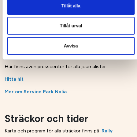
Tillåt alla
Service Park Nolia
Tillåt urval
Här håller teamen till under tävlingsdagarna och det är fri
Avvisa
entré för allmänheten att komma och besöka området.
Kom förbi och se bilarna på nära håll.
Här finns även presscenter för alla journalister.
Hitta hit
Mer om Service Park Nolia
Sträckor och tider
Karta och program för alla sträckor finns på
Rally