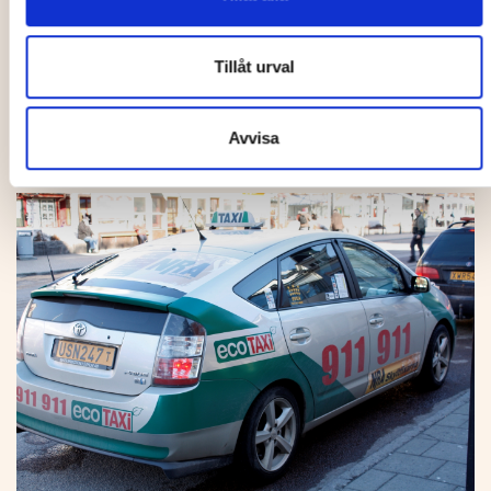
Läs mer om laddplatser på UPABs hemsida
Allmänna frågor och svar gällande parkering och
Tillåt urval
transport i Umeå
Avvisa