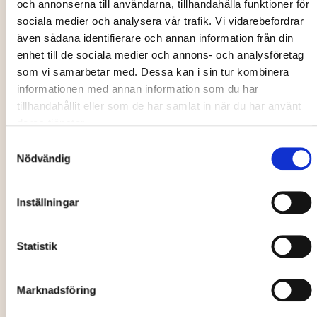
och annonserna till användarna, tillhandahålla funktioner för
enkel väg.
sociala medier och analysera vår trafik. Vi vidarebefordrar
även sådana identifierare och annan information från din
Tio Toppar Tavelsjö är en besöksguide som hjälper dig att
enhet till de sociala medier och annons- och analysföretag
hitta upp på tio berg i Tavelsjöbygden. De flesta topparna
som vi samarbetar med. Dessa kan i sin tur kombinera
är familjevänliga och du kan antingen välja väg upp till
informationen med annan information som du har
toppen själv eller följa en av alla snöstigar som blir till av
tillhandahållit eller som de har samlat in när du har använt
andra vandrare.
deras tjänster.
M
er om Tio Toppar Tavelsjö
Samtyckesval
Nödvändig
Inställningar
Statistik
Marknadsföring