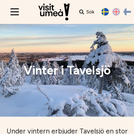
Sök
Main
navigation
Vinter i Tavelsjö
Under vintern erbjuder Tavelsjö en stor