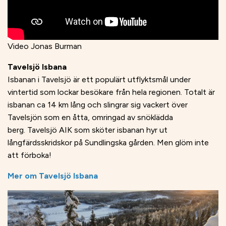
Video Jonas Burman
Tavelsjö Isbana
Isbanan i Tavelsjö är ett populärt utflyktsmål under
vintertid som lockar besökare från hela regionen. Totalt är
isbanan ca 14 km lång och slingrar sig vackert över
Tavelsjön som en åtta, omringad av snöklädda
berg. Tavelsjö AIK som sköter isbanan hyr ut
långfärdsskridskor på Sundlingska gården. Men glöm inte
att förboka!
M
er om Tavelsjö Isbana