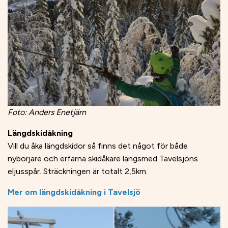
Foto: Anders Enetjärn
Längdskidåkning
Vill du åka längdskidor så finns det något för både
nybörjare och erfarna skidåkare längsmed Tavelsjöns
eljusspår. Sträckningen är totalt 2,5km.
Mer om längdskidåkning i Tavelsjö