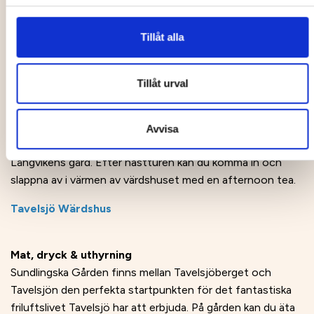
Boka en tur med häst och släde
Tillåt alla
Mat & Dryck
God och vällagad mat på Tavelsjö Wärdshus, mat som är
Tillåt urval
närproducerad, närodlad och ekologisk i den mån det går.
Här hittar du också ett bra utbud av vegetarisk och
vegansk mat. Du kan även boka en tur med häst och
Avvisa
släde via wärdhuset, då de har ett samarbete med
Långvikens gård. Efter hästturen kan du komma in och
slappna av i värmen av värdshuset med en afternoon tea.
Tavelsjö Wärdshus
Mat, dryck & uthyrning
Sundlingska Gården finns mellan Tavelsjöberget och
Tavelsjön den perfekta startpunkten för det fantastiska
friluftslivet Tavelsjö har att erbjuda. På gården kan du äta