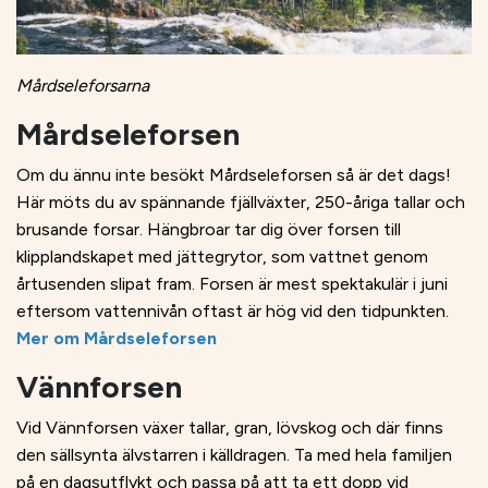
Mårdseleforsarna
Mårdseleforsen
Om du ännu inte besökt Mårdseleforsen så är det dags!
Här möts du av spännande fjällväxter, 250-åriga tallar och
brusande forsar. Hängbroar tar dig över forsen till
klipplandskapet med jättegrytor, som vattnet genom
årtusenden slipat fram. Forsen är mest spektakulär i juni
eftersom vattennivån oftast är hög vid den tidpunkten.
Mer om Mårdseleforsen
Vännforsen
Vid Vännforsen växer tallar, gran, lövskog och där finns
den sällsynta älvstarren i källdragen. Ta med hela familjen
på en dagsutflykt och passa på att ta ett dopp vid