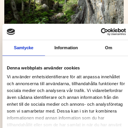
Storrisbergsgrottorna. Foto: Frida Björkelid
Samtycke
Information
Om
Storrisbergsgrottorna
Storrisbergsgrottorna är något för dig som vill uppleva
Denna webbplats använder cookies
någonting annorlunda! Här finns flera större grottor, där
den mest kända är Tjuv-Antes grotta. I grottan leder
Vi använder enhetsidentifierare för att anpassa innehållet
och annonserna till användarna, tillhandahålla funktioner för
stabila metallstegar ner till en 1,5 meter bred spricka i
sociala medier och analysera vår trafik. Vi vidarebefordrar
berget. Totalt är grottan hela 30 meter lång och det kan
även sådana identifierare och annan information från din
vara lite utmanade för mindre barn att ta sig fram i
enhet till de sociala medier och annons- och analysföretag
grottan, men vägen dit går bra. Glöm inte ficklampan.
som vi samarbetar med. Dessa kan i sin tur kombinera
Mer om Storrisbergsgrottorna
informationen med annan information som du har
tillhandahållit eller som de har samlat in när du har använt
I Nordmaling finns mycket annat att se och göra, missa