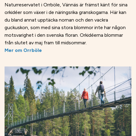
Naturreservatet i Orrböle, Vännäs är främst känt för sina
orkidéer som växer i de näringsrika granskogarna. Här kan
du bland annat upptäcka nornan och den vackra
guckuskon, som med sina stora blommor inte har någon
motsvarighet i den svenska floran. Orkidéerna blommar
från slutet av maj fram till midsommar.
Mer om Orrböle