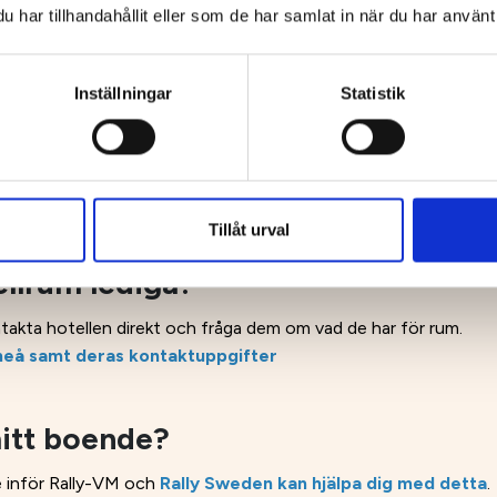
har tillhandahållit eller som de har samlat in när du har använt 
Inställningar
Statistik
boende?
 det är på hotell, vandrarhem eller privat.
oende
Tillåt urval
ellrum lediga?
takta hotellen direkt och fråga dem om vad de har för rum.
 Umeå samt deras kontaktuppgifter
mitt boende?
e inför Rally-VM och
Rally Sweden kan hjälpa dig med detta
.