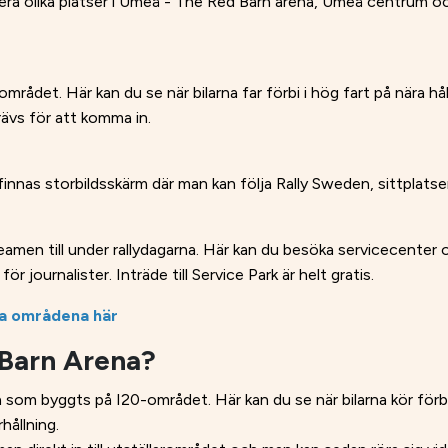
lera olika platser i Umeå - The Red Barn arena, Umeå centrum oc
ådet. Här kan du se när bilarna far förbi i hög fart på nära håll
krävs för att komma in.
nnas storbildsskärm där man kan följa Rally Sweden, sittplatse
eamen till under rallydagarna. Här kan du besöka servicecenter oc
ör journalister. Inträde till Service Park är helt gratis.
ka områdena här
 Barn Arena?
som byggts på I20-området. Här kan du se när bilarna kör förbi 
hållning.