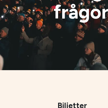
frågo
Biljetter