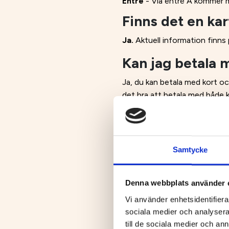
Entré
- Via entré A kommer m
Finns det en kar
Ja.
Aktuell information finns
Kan jag betala 
Ja, du kan betala med kort och
det bra att betala med både 
På
Forex Bank
Renmarkstor
Här hittar du bankomater 
Samtycke
Var hittar jag 
Denna webbplats använder 
Här kan du se Rally Swede
Vi använder enhetsidentifierar
sociala medier och analysera 
Här kan du se öppettider f
till de sociala medier och a