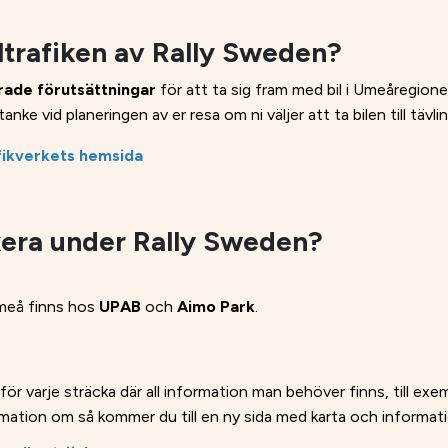
ltrafiken av Rally Sweden?
rade förutsättningar
för att ta sig fram med bil i Umeåregione
tanke vid planeringen av er resa om ni väljer att ta bilen till tävli
fikverkets hemsida
kera under Rally Sweden?
meå finns hos
UPAB
och
Aimo Park
.
för varje sträcka där all information man behöver finns, till exe
ormation om så kommer du till en ny sida med karta och informati