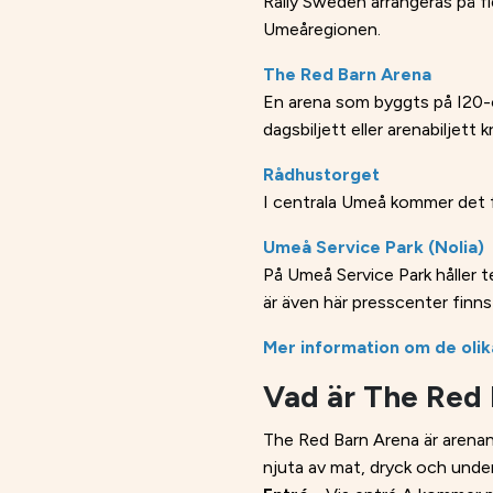
Rally Sweden arrangeras på f
Umeåregionen.
The Red Barn Arena
En arena som byggts på I20-omr
dagsbiljett eller arenabiljett 
Rådhustorget
I centrala Umeå kommer det fi
Umeå Service Park (Nolia)
På Umeå Service Park håller t
är även här presscenter finns f
Mer information om de oli
Vad är The Red
The Red Barn Arena är arenan 
njuta av mat, dryck och under