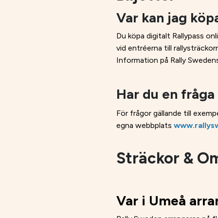
Var kan jag köpa
Du köpa digitalt Rallypass on
vid entréerna till rallysträckor
Information på Rally Swede
Har du en fråga 
För frågor gällande till exemp
egna webbplats
www.rallys
Sträckor & O
Var i Umeå arr