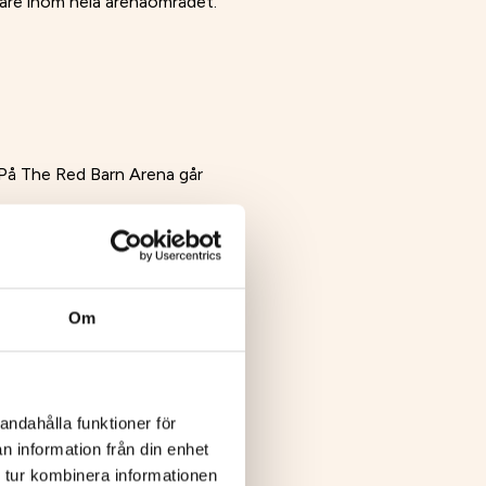
idare inom hela arenaområdet.
g. På The Red Barn Arena går
Om
andahålla funktioner för
n information från din enhet
 tur kombinera informationen