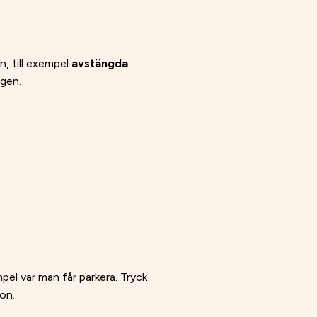
n, till exempel
avstängda
ngen.
mpel var man får parkera. Tryck
on.