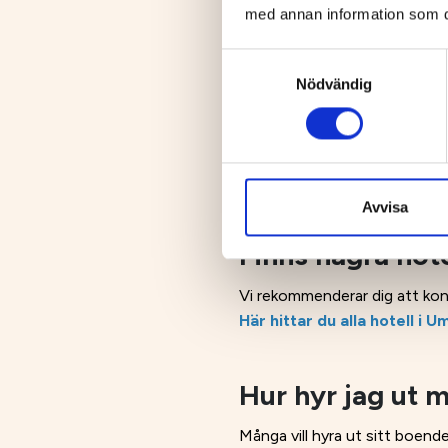
med annan information som du 
Samtyckesval
Boende
Nödvändig
Hur hittar jag 
Många letar boende nu vare sig
Hitta ditt perfekta rally-b
Avvisa
Finns några hot
Vi rekommenderar dig att kon
Här hittar du alla hotell i
Hur hyr jag ut 
Många vill hyra ut sitt boend