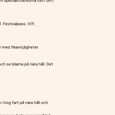
h specialsträckorna runt om i
. Festivalpass, VIP,
r med fikamöjligheter.
h se bilarna på nära håll. Det
i hög fart på nära håll och