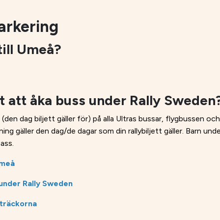
arkering
till Umeå?
t att åka buss under Rally Sweden
s (den dag biljett gäller för) på alla Ultras bussar, flygbussen o
ning gäller den dag/de dagar som din rallybiljett gäller. Barn und
pass.
Umeå
 under Rally Sweden
sträckorna