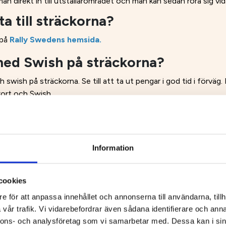
an direkt in till utställarområdet och man kan sedan röra sig v
ta till sträckorna?
 på
Rally Swedens hemsida.
med Swish på sträckorna?
 swish på sträckorna. Se till att ta ut pengar i god tid i förvä
kort och Swish.
get 7
kan du
växla valutor
.
i Umeå
Information
program för Rally Sweden?
cookies
ns program och massa annan nyttig information
e för att anpassa innehållet och annonserna till användarna, tillh
vår trafik. Vi vidarebefordrar även sådana identifierare och anna
ör Rally i Umeå Centrum
nnons- och analysföretag som vi samarbetar med. Dessa kan i sin